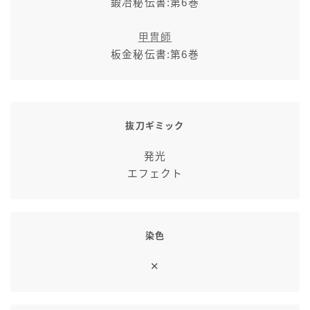
鍛冶秘伝書:第6巻
七分丈
甲冑師
八分丈
板金秘伝書:第6巻
極シタデル・ボズヤ追憶戦
抜刀ギミック
発光
エフェクト
染色
✕