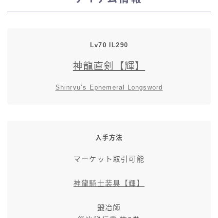
スカート
ミニスカート
Lv70 IL290
神龍直剣【輝】
ロングスカート
Shinryu’s Ephemeral Longsword
インナーパンツ付きスカート
ショートパンツ
入手方法
三分丈
マーケット取引可能
四分丈
神龍騎士装具【輝】
ハーフパンツ
鍛冶師