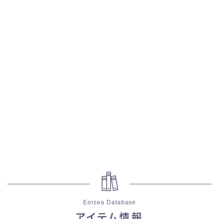
五分袖
七分袖
八分袖
東方風デザイン
イシュガルド風デザイン
アジムステップ風デザイン
マント
ローライズ
Eorzea Database
アイテム情報