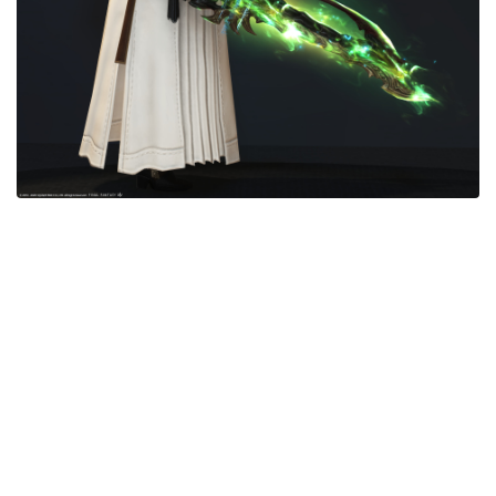
目隠し
口隠し
マスク
フルフェイス
頭装備ギミックあり
ネイル
ノースリーブ
半袖