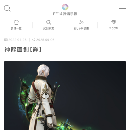
MENU
装備一覧
武器検索
おしゃれ装備
ミラプリ
歴代ジョブAF
2022.04.26
2025.09.06
神龍直剣【輝】
男女別デザイン
アネモス（染色可能紅蓮AF）
眼鏡
バイザー
ゴーグル