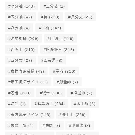
七分袖
(143)
三分丈
(2)
五分袖
(47)
侍
(233)
八分丈
(28)
八分袖
(4)
半袖
(147)
占星術師
(209)
口隠し
(118)
召喚士
(210)
吟遊詩人
(242)
四分丈
(27)
園芸師
(8)
女性専用装備
(49)
学者
(210)
帝国風デザイン
(11)
彫金師
(7)
忍者
(238)
戦士
(286)
採掘師
(7)
時計
(1)
暗黒騎士
(284)
木工師
(8)
東方風デザイン
(148)
機工士
(238)
武器一覧
(1)
漁師
(7)
甲冑師
(8)