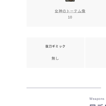
女神のトーテム像
10
抜刀ギミック
無し
Weapons 