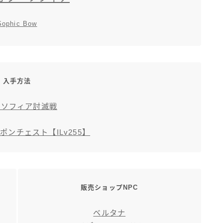
Sophic Bow
入手方法
神ソフィア討滅戦
ンチェスト【ILv255】
販売ショップNPC
ベルタナ