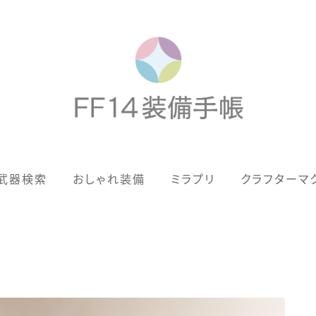
歴代ジョブAF
武器検索
おしゃれ装備
ミラプリ
クラフターマ
男女別デザイン
アネモス（染色可能紅蓮AF）
眼鏡
バイザー