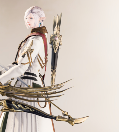
ゴーグル
目隠し
口隠し
マスク
フルフェイス
頭装備ギミックあり
ネイル