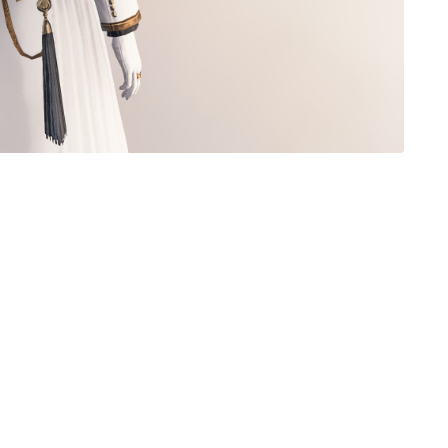
三分丈
四分丈
ハーフパンツ
七分丈
八分丈
極シタデル・ボズヤ追憶戦