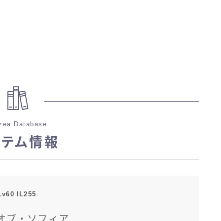
zea Database
イテム情報
Lv60 IL255
オブ・ソフィア