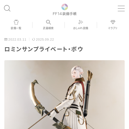
MENU
装備一覧
武器検索
おしゃれ装備
ミラプリ
歴代ジョブAF
2022.03.11
2025.09.22
ロミンサンプライベート・ボウ
男女別デザイン
アネモス（染色可能紅蓮AF）
眼鏡
バイザー
ゴーグル