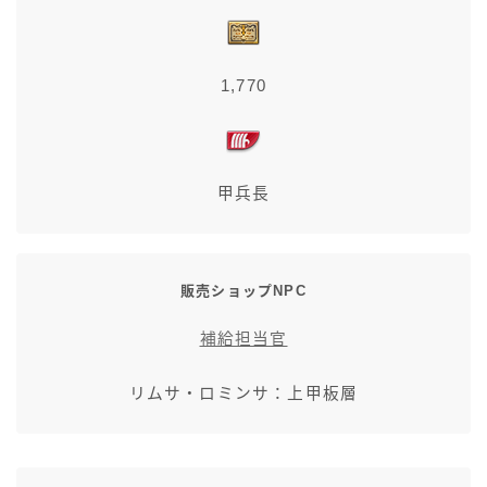
七分丈
八分丈
1,770
極シタデル・ボズヤ追憶戦
甲兵長
販売ショップNPC
補給担当官
リムサ・ロミンサ：上甲板層