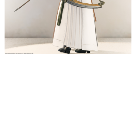
目隠し
口隠し
マスク
フルフェイス
頭装備ギミックあり
ネイル
ノースリーブ
半袖