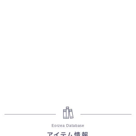
五分袖
七分袖
八分袖
東方風デザイン
イシュガルド風デザイン
アジムステップ風デザイン
マント
ローライズ
Eorzea Database
アイテム情報