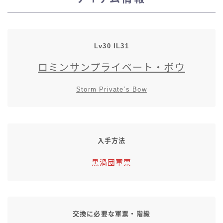
スカート
ミニスカート
Lv30 IL31
ロミンサンプライベート・ボウ
ロングスカート
Storm Private’s Bow
インナーパンツ付きスカート
ショートパンツ
入手方法
三分丈
黒渦団軍票
四分丈
ハーフパンツ
交換に必要な軍票・階級