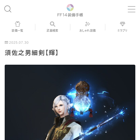
MENU
装備一覧
武器検索
おしゃれ装備
ミラプリ
歴代ジョブAF
2025.07.30
須佐之男細剣【輝】
男女別デザイン
アネモス（染色可能紅蓮AF）
眼鏡
バイザー
ゴーグル