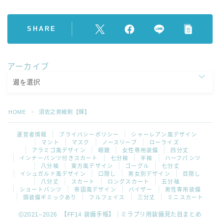
SHARE
アーカイブ
HOME
須佐之男細剣【輝】
＞
運営者情報
プライバシーポリシー
シャーレアン風デザイン
マント
マスク
ノースリーブ
ローライズ
アラミゴ風デザイン
眼鏡
女性専用装備
四分丈
インナーパンツ付きスカート
七分袖
半袖
ハーフパンツ
八分袖
東方風デザイン
ゴーグル
七分丈
イシュガルド風デザイン
口隠し
男女別デザイン
目隠し
八分丈
スカート
ロングスカート
五分袖
ショートパンツ
帝国風デザイン
バイザー
男性専用装備
頭装備ギミックあり
フルフェイス
三分丈
ミニスカート
2021–2026 【FF14 装備手帳】｜ミラプリ用装備見た目まとめ