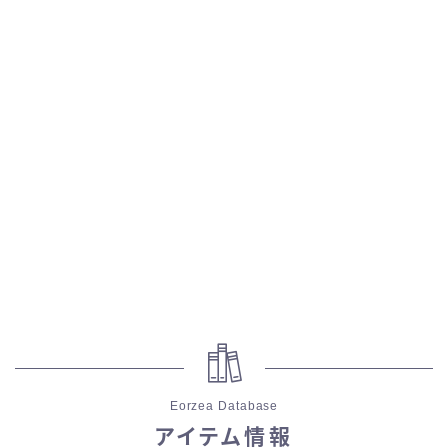
スカート
ミニスカート
ロングスカート
インナーパンツ付きスカート
ショートパンツ
三分丈
四分丈
Eorzea Database
ハーフパンツ
アイテム情報