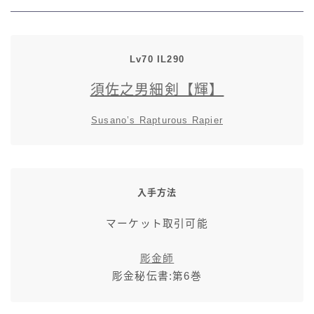
七分丈
八分丈
Lv70 IL290
須佐之男細剣【輝】
極シタデル・ボズヤ追憶戦
Susano’s Rapturous Rapier
入手方法
マーケット取引可能
彫金師
彫金秘伝書:第6巻