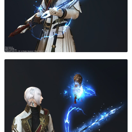
目隠し
口隠し
マスク
フルフェイス
頭装備ギミックあり
ネイル
ノースリーブ
半袖