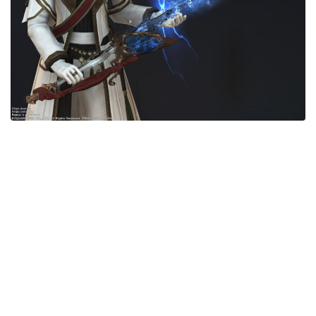
五分袖
七分袖
八分袖
東方風デザイン
イシュガルド風デザイン
アジムステップ風デザイン
マント
ローライズ