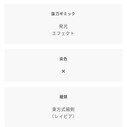
抜刀ギミック
発光
エフェクト
染色
種類
東方式細剣
（レイピア）