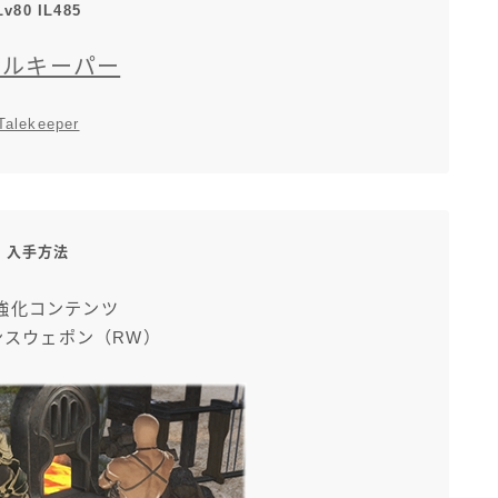
Lv80 IL485
イルキーパー
Talekeeper
入手方法
強化コンテンツ
ンスウェポン（RW）