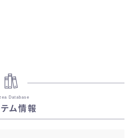
三分丈
四分丈
ハーフパンツ
七分丈
八分丈
zea Database
極シタデル・ボズヤ追憶戦
イテム情報