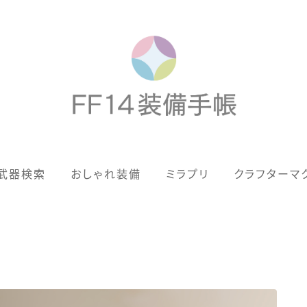
歴代ジョブAF
武器検索
おしゃれ装備
ミラプリ
クラフターマ
男女別デザイン
アネモス（染色可能紅蓮AF）
眼鏡
バイザー