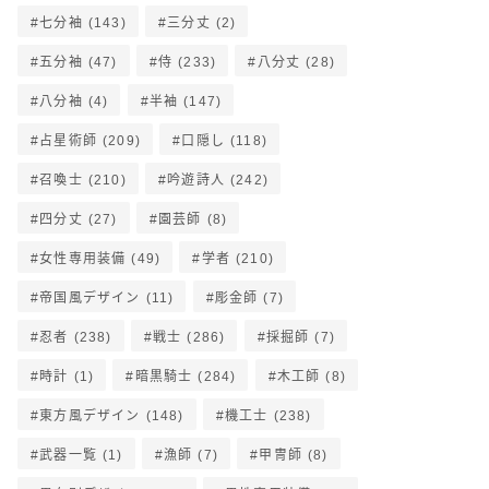
七分袖
(143)
三分丈
(2)
五分袖
(47)
侍
(233)
八分丈
(28)
八分袖
(4)
半袖
(147)
占星術師
(209)
口隠し
(118)
召喚士
(210)
吟遊詩人
(242)
四分丈
(27)
園芸師
(8)
女性専用装備
(49)
学者
(210)
帝国風デザイン
(11)
彫金師
(7)
忍者
(238)
戦士
(286)
採掘師
(7)
時計
(1)
暗黒騎士
(284)
木工師
(8)
東方風デザイン
(148)
機工士
(238)
武器一覧
(1)
漁師
(7)
甲冑師
(8)