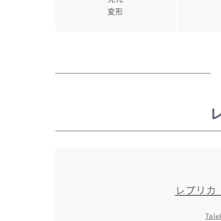
変形
レプリカ
Tale