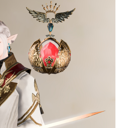
ゴーグル
目隠し
口隠し
マスク
フルフェイス
頭装備ギミックあり
ネイル