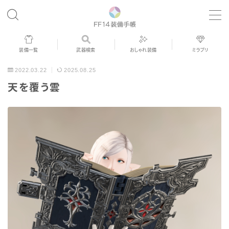
MENU
装備一覧
武器検索
おしゃれ装備
ミラプリ
歴代ジョブAF
2022.03.22
2025.08.25
天を覆う雲
男女別デザイン
アネモス（染色可能紅蓮AF）
眼鏡
バイザー
ゴーグル