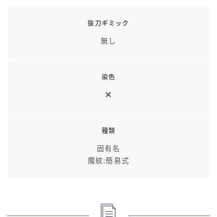
スカート
抜刀ギミック
ミニスカート
無し
ロングスカート
染色
インナーパンツ付きスカート
ショートパンツ
種類
三分丈
固有名
魔紋:簡易式
四分丈
ハーフパンツ