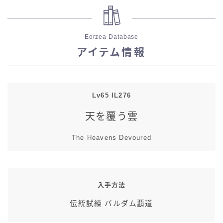
五分袖
Eorzea Database
七分袖
アイテム情報
八分袖
東方風デザイン
Lv65 IL276
天を覆う雲
イシュガルド風デザイン
The Heavens Devoured
アジムステップ風デザイン
マント
入手方法
伝統試練 バルダム覇道
ローライズ