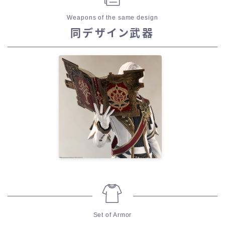
七分丈
Weapons of the same design
同デザイン武器
八分丈
極シタデル・ボズヤ追憶戦
Set of Armor