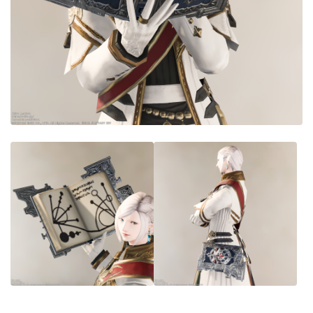
目隠し
口隠し
マスク
フルフェイス
頭装備ギミックあり
ネイル
ノースリーブ
半袖