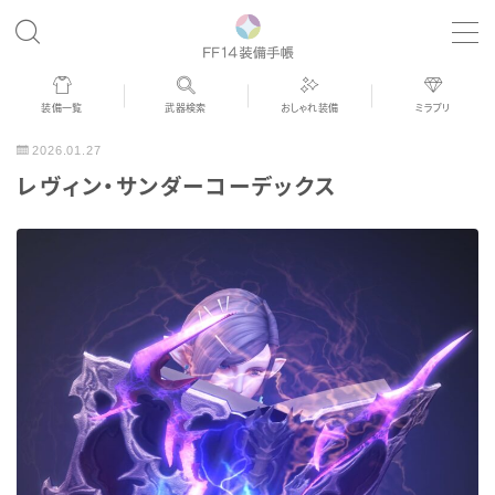
MENU
装備一覧
武器検索
おしゃれ装備
ミラプリ
歴代ジョブAF
2026.01.27
レヴィン・サンダーコーデックス
男女別デザイン
アネモス（染色可能紅蓮AF）
眼鏡
バイザー
ゴーグル