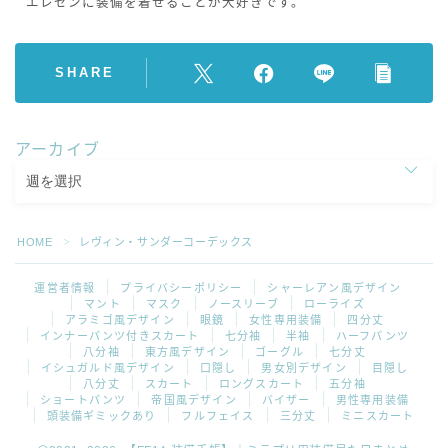
エレゼンに装備を着せることが大好きです。
SHARE
アーカイブ
HOME
レヴィン・サンダーコーデックス
＞
運営者情報
プライバシーポリシー
シャーレアン風デザイン
マント
マスク
ノースリーブ
ローライズ
アラミゴ風デザイン
眼鏡
女性専用装備
四分丈
インナーパンツ付きスカート
七分袖
半袖
ハーフパンツ
八分袖
東方風デザイン
ゴーグル
七分丈
イシュガルド風デザイン
口隠し
男女別デザイン
目隠し
八分丈
スカート
ロングスカート
五分袖
ショートパンツ
帝国風デザイン
バイザー
男性専用装備
頭装備ギミックあり
フルフェイス
三分丈
ミニスカート