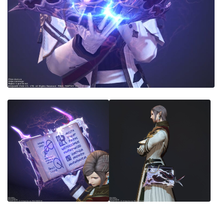
目隠し
口隠し
マスク
フルフェイス
頭装備ギミックあり
ネイル
ノースリーブ
半袖