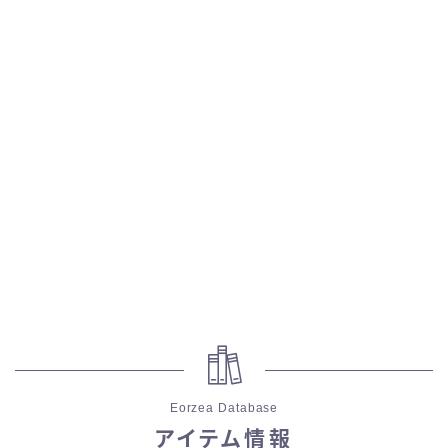
スカート
ミニスカート
ロングスカート
インナーパンツ付きスカート
ショートパンツ
三分丈
四分丈
Eorzea Database
ハーフパンツ
アイテム情報