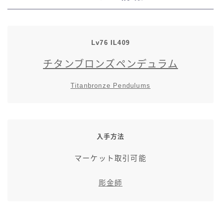
七分丈
八分丈
Lv76 IL409
チタンブロンズペンデュラム
極シタデル・ボズヤ追憶戦
Titanbronze Pendulums
入手方法
マーケット取引可能
彫金師