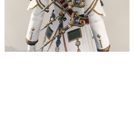
五分袖
七分袖
八分袖
東方風デザイン
イシュガルド風デザイン
アジムステップ風デザイン
マント
ローライズ