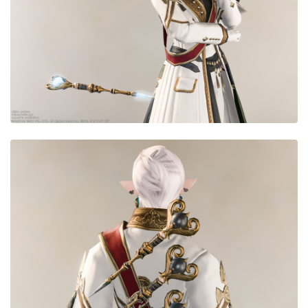
目隠し
口隠し
マスク
フルフェイス
頭装備ギミックあり
ネイル
ノースリーブ
半袖