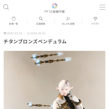
MENU
装備一覧
武器検索
おしゃれ装備
ミラプリ
歴代ジョブAF
2022.03.01
2025.09.01
チタンブロンズペンデュラム
男女別デザイン
アネモス（染色可能紅蓮AF）
眼鏡
バイザー
ゴーグル