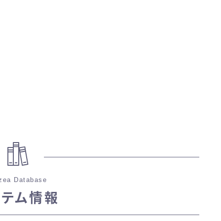
マント
ローライズ
スカート
ミニスカート
ロングスカート
インナーパンツ付きスカート
zea Database
イテム情報
ショートパンツ