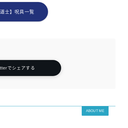
道士】呪具一覧
itterでシェアする
ABOUT ME