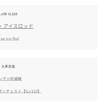
三分丈
Lv50 IL110
四分丈
・アイスロッド
ハーフパンツ
rue Ice Rod
七分丈
八分丈
入手方法
極シタデル・ボズヤ追憶戦
シヴァ討滅戦
ンチェスト【ILv110】