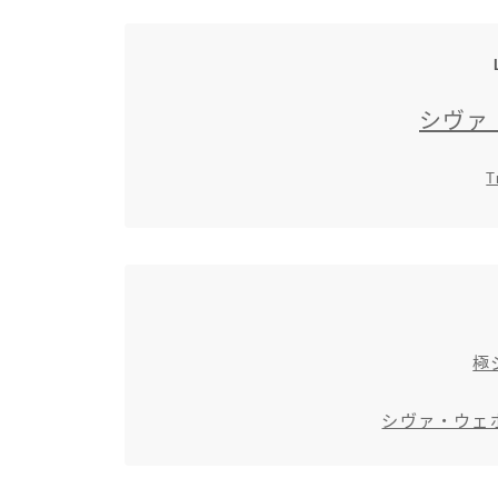
シヴァ
T
極
シヴァ・ウェポ