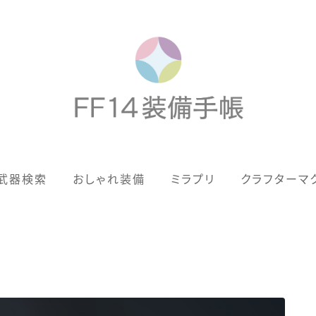
歴代ジョブAF
武器検索
おしゃれ装備
ミラプリ
クラフターマ
男女別デザイン
アネモス（染色可能紅蓮AF）
眼鏡
バイザー