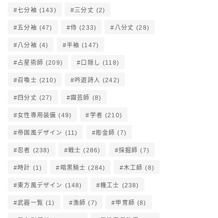
七分袖
(143)
三分丈
(2)
五分袖
(47)
侍
(233)
八分丈
(28)
八分袖
(4)
半袖
(147)
占星術師
(209)
口隠し
(118)
召喚士
(210)
吟遊詩人
(242)
四分丈
(27)
園芸師
(8)
女性専用装備
(49)
学者
(210)
帝国風デザイン
(11)
彫金師
(7)
忍者
(238)
戦士
(286)
採掘師
(7)
時計
(1)
暗黒騎士
(284)
木工師
(8)
東方風デザイン
(148)
機工士
(238)
武器一覧
(1)
漁師
(7)
甲冑師
(8)