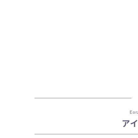
Eor
ア