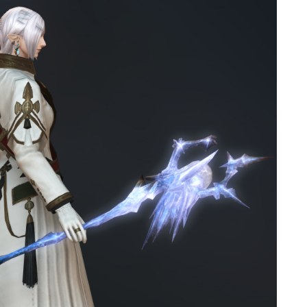
ゴーグル
目隠し
口隠し
マスク
フルフェイス
頭装備ギミックあり
ネイル