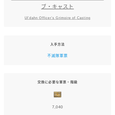
スカート
ブ・キャスト
Ul’dahn Officer’s Grimoire of Casting
ミニスカート
ロングスカート
入手方法
インナーパンツ付きスカート
不滅隊軍票
ショートパンツ
三分丈
交換に必要な軍票・階級
四分丈
ハーフパンツ
7,040