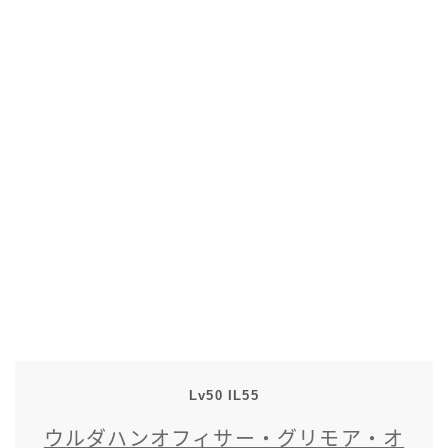
五分袖
七分袖
八分袖
東方風デザイン
イシュガルド風デザイン
アジムステップ風デザイン
マント
Lv50 IL55
ローライズ
ウルダハンオフィサー・グリモア・オ