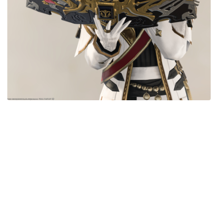
目隠し
口隠し
マスク
フルフェイス
頭装備ギミックあり
ネイル
ノースリーブ
半袖