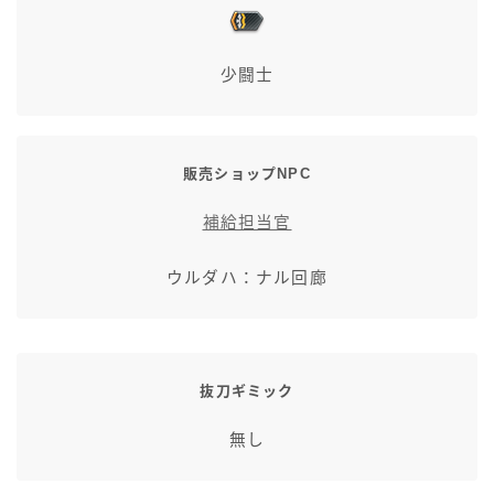
七分丈
少闘士
八分丈
極シタデル・ボズヤ追憶戦
販売ショップNPC
補給担当官
ウルダハ：ナル回廊
抜刀ギミック
無し