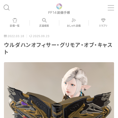
MENU
装備一覧
武器検索
おしゃれ装備
ミラプリ
歴代ジョブAF
2022.03.18
2025.09.23
ウルダハンオフィサー・グリモア・オブ・キャス
男女別デザイン
ト
アネモス（染色可能紅蓮AF）
眼鏡
バイザー
ゴーグル