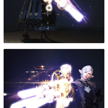
目隠し
口隠し
マスク
フルフェイス
頭装備ギミックあり
ネイル
ノースリーブ
半袖