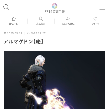
MENU
装備一覧
武器検索
おしゃれ装備
ミラプリ
歴代ジョブAF
2025.05.12
2025.11.27
アルマゲドン【絶】
男女別デザイン
アネモス（染色可能紅蓮AF）
眼鏡
バイザー
ゴーグル