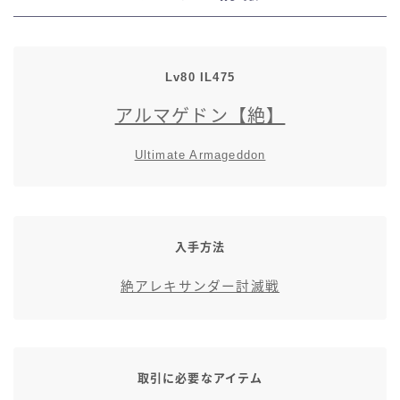
七分丈
八分丈
Lv80 IL475
アルマゲドン【絶】
極シタデル・ボズヤ追憶戦
Ultimate Armageddon
入手方法
絶アレキサンダー討滅戦
取引に必要なアイテム