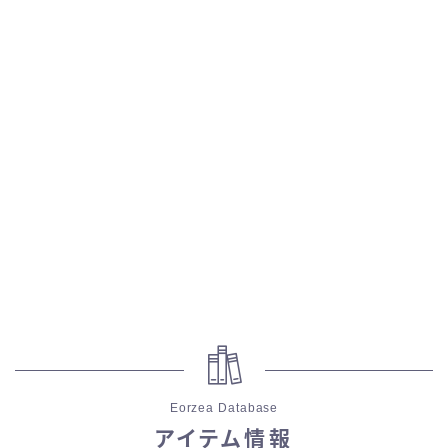
スカート
ミニスカート
ロングスカート
インナーパンツ付きスカート
ショートパンツ
三分丈
四分丈
Eorzea Database
ハーフパンツ
アイテム情報