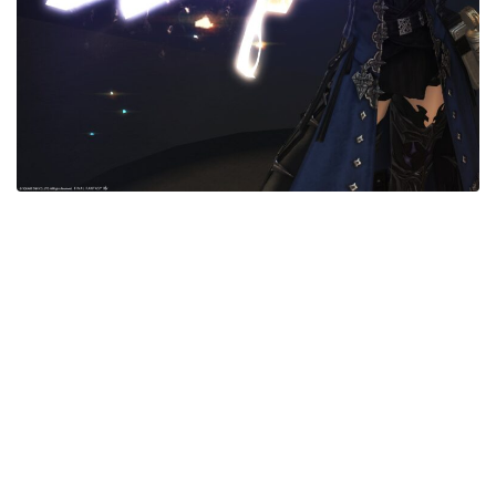
五分袖
七分袖
八分袖
東方風デザイン
イシュガルド風デザイン
アジムステップ風デザイン
マント
ローライズ