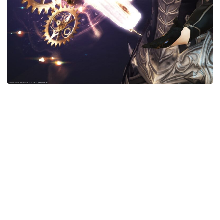
五分袖
七分袖
八分袖
東方風デザイン
イシュガルド風デザイン
アジムステップ風デザイン
マント
ローライズ