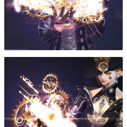
目隠し
口隠し
マスク
フルフェイス
頭装備ギミックあり
ネイル
ノースリーブ
半袖