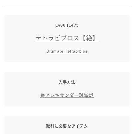
七分丈
八分丈
Lv80 IL475
テトラビブロス【絶】
極シタデル・ボズヤ追憶戦
Ultimate Tetrabiblos
入手方法
絶アレキサンダー討滅戦
取引に必要なアイテム