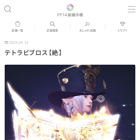
MENU
装備一覧
武器検索
おしゃれ装備
ミラプリ
歴代ジョブAF
2025.05.12
テトラビブロス【絶】
男女別デザイン
アネモス（染色可能紅蓮AF）
眼鏡
バイザー
ゴーグル