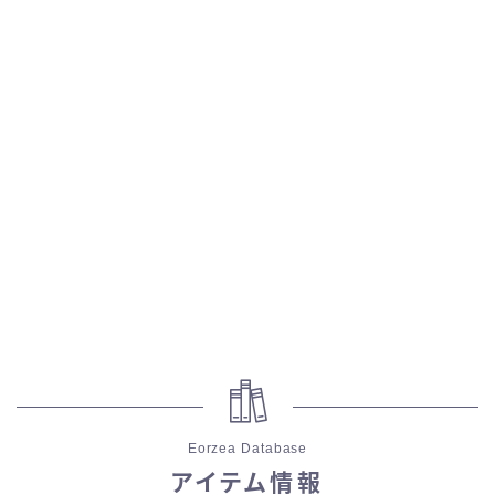
スカート
ミニスカート
ロングスカート
インナーパンツ付きスカート
ショートパンツ
三分丈
四分丈
Eorzea Database
ハーフパンツ
アイテム情報