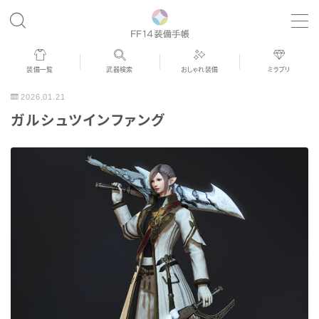
MENU
装備一覧
武器検索
おしゃれ装備
ミラプリ
歴代ジョブAF
2026.01.21
ガルシュツインファング
男女別デザイン
アネモス（染色可能紅蓮AF）
眼鏡
バイザー
ゴーグル