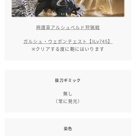
スカート
ミニスカート
極護竜アルシュベルド狩猟戦
ロングスカート
ガルシュ・ウェポンチェスト【ILv745】
※クリアする度に鞄にはいります
インナーパンツ付きスカート
ショートパンツ
抜刀ギミック
三分丈
無し
（常に発光）
四分丈
ハーフパンツ
染色