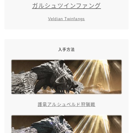
ガルシュツインファング
五分袖
Veldian Twinfangs
七分袖
八分袖
入手方法
東方風デザイン
イシュガルド風デザイン
アジムステップ風デザイン
護竜アルシュベルド狩猟戦
マント
ローライズ