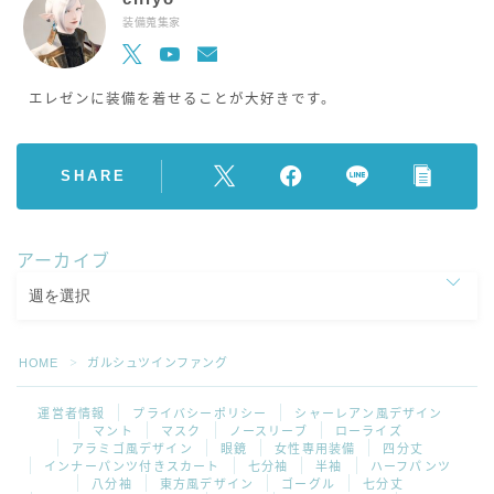
装備蒐集家
エレゼンに装備を着せることが大好きです。
SHARE
アーカイブ
HOME
ガルシュツインファング
＞
運営者情報
プライバシーポリシー
シャーレアン風デザイン
マント
マスク
ノースリーブ
ローライズ
アラミゴ風デザイン
眼鏡
女性専用装備
四分丈
インナーパンツ付きスカート
七分袖
半袖
ハーフパンツ
八分袖
東方風デザイン
ゴーグル
七分丈