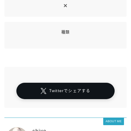
七分丈
八分丈
種類
極シタデル・ボズヤ追憶戦
Twitterでシェアする
ABOUT ME
chiyo