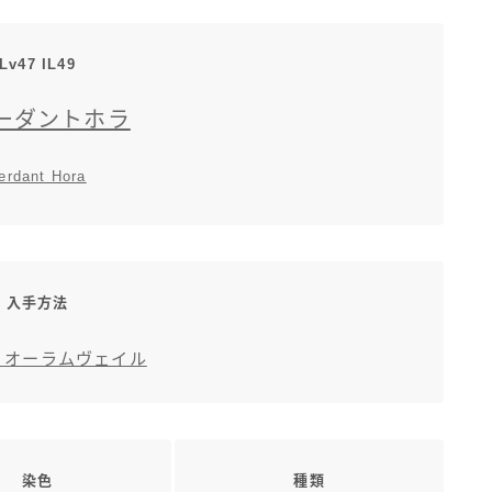
三分丈
Lv47 IL49
四分丈
ーダントホラ
ハーフパンツ
erdant Hora
七分丈
八分丈
入手方法
極シタデル・ボズヤ追憶戦
 オーラムヴェイル
染色
種類