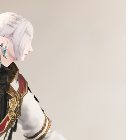
ゴーグル
目隠し
口隠し
マスク
フルフェイス
頭装備ギミックあり
ネイル