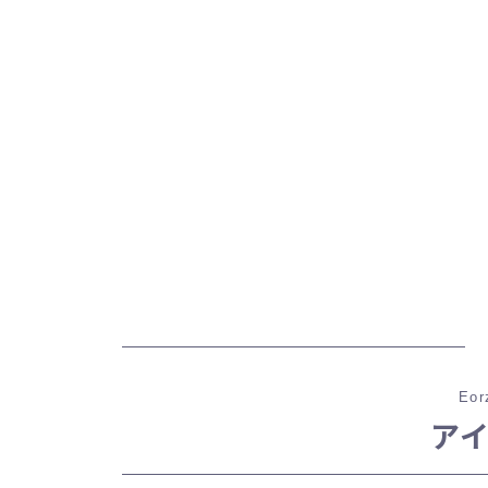
Eor
ア