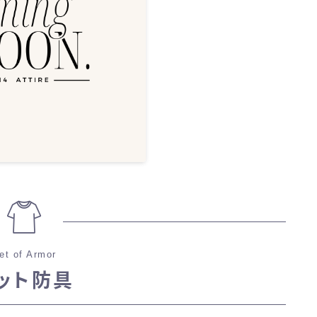
et of Armor
ット防具