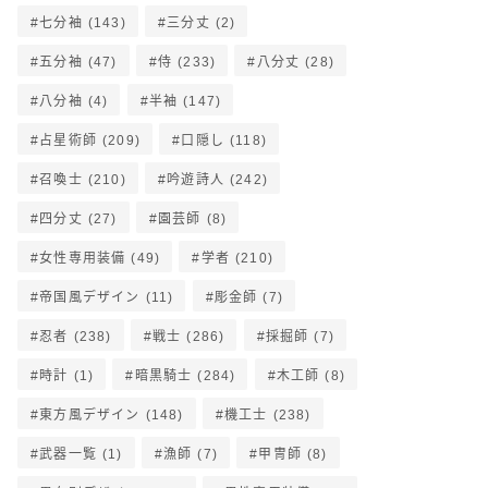
七分袖
(143)
三分丈
(2)
五分袖
(47)
侍
(233)
八分丈
(28)
八分袖
(4)
半袖
(147)
占星術師
(209)
口隠し
(118)
召喚士
(210)
吟遊詩人
(242)
四分丈
(27)
園芸師
(8)
女性専用装備
(49)
学者
(210)
帝国風デザイン
(11)
彫金師
(7)
忍者
(238)
戦士
(286)
採掘師
(7)
時計
(1)
暗黒騎士
(284)
木工師
(8)
東方風デザイン
(148)
機工士
(238)
武器一覧
(1)
漁師
(7)
甲冑師
(8)