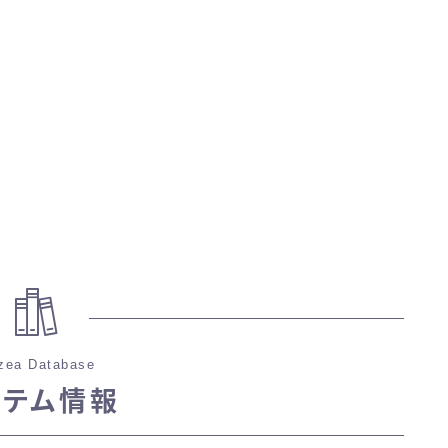
マント
ローライズ
スカート
ミニスカート
ロングスカート
インナーパンツ付きスカート
zea Database
イテム情報
ショートパンツ