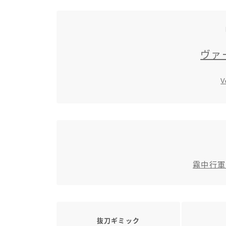
ヴァ
V
霧中行軍
抜刀ギミック