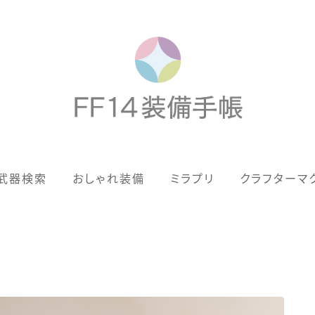
歴代ジョブAF
武器検索
おしゃれ装備
ミラプリ
クラフターマ
男女別デザイン
アネモス（染色可能紅蓮AF）
眼鏡
バイザー