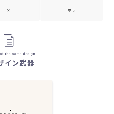
✕
ホラ
of the same design
ザイン武器