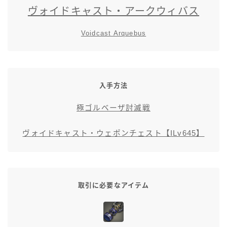
ヴォイドキャスト・アークウィバス
五分袖
Voidcast Arquebus
七分袖
八分袖
入手方法
東方風デザイン
極ゴルベーザ討滅戦
イシュガルド風デザイン
ヴォイドキャスト・ウェポンチェスト【ILv645】
アジムステップ風デザイン
マント
取引に必要なアイテム
ローライズ