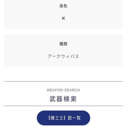
染色
七分丈
八分丈
極シタデル・ボズヤ追憶戦
種類
アークウィバス
WEAPON SEARCH
武器検索
【機工士】銃一覧