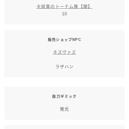
スカート
大妖異のトーテム像【闇】
10
ミニスカート
ロングスカート
販売ショップNPC
ネズヴァズ
インナーパンツ付きスカート
ラザハン
ショートパンツ
三分丈
抜刀ギミック
四分丈
発光
ハーフパンツ