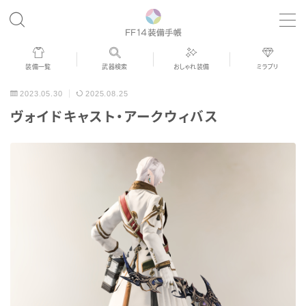
MENU
装備一覧
武器検索
おしゃれ装備
ミラプリ
歴代ジョブAF
2023.05.30
2025.08.25
ヴォイドキャスト・アークウィバス
男女別デザイン
アネモス（染色可能紅蓮AF）
眼鏡
バイザー
ゴーグル