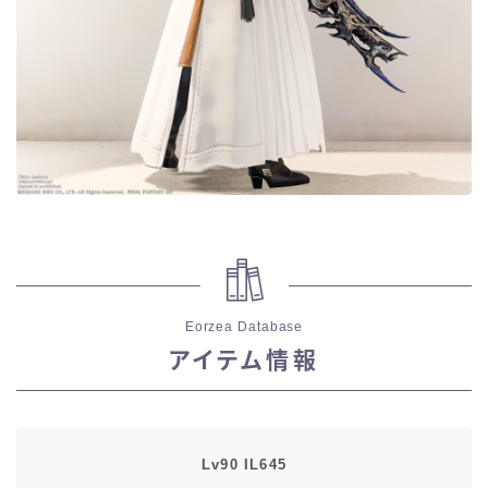
目隠し
口隠し
マスク
フルフェイス
頭装備ギミックあり
Eorzea Database
ネイル
アイテム情報
ノースリーブ
半袖
Lv90 IL645