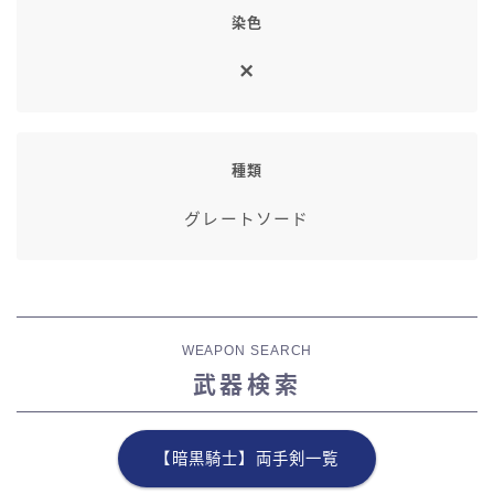
染色
七分丈
八分丈
極シタデル・ボズヤ追憶戦
種類
グレートソード
WEAPON SEARCH
武器検索
【暗黒騎士】両手剣一覧