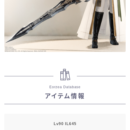
目隠し
口隠し
マスク
フルフェイス
頭装備ギミックあり
Eorzea Database
ネイル
アイテム情報
ノースリーブ
半袖
Lv90 IL645