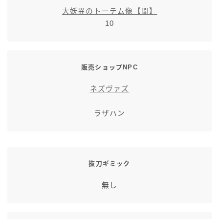
スカート
大妖異のトーテム像【闇】
10
ミニスカート
ロングスカート
販売ショップNPC
ネズヴァズ
インナーパンツ付きスカート
ラザハン
ショートパンツ
三分丈
抜刀ギミック
四分丈
無し
ハーフパンツ