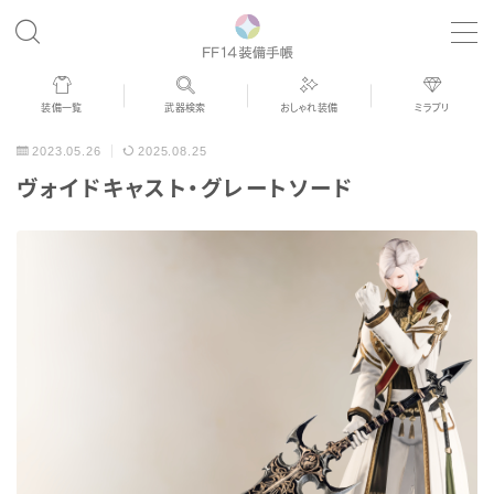
MENU
装備一覧
武器検索
おしゃれ装備
ミラプリ
歴代ジョブAF
2023.05.26
2025.08.25
ヴォイドキャスト・グレートソード
男女別デザイン
アネモス（染色可能紅蓮AF）
眼鏡
バイザー
ゴーグル