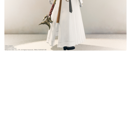
五分袖
七分袖
八分袖
東方風デザイン
イシュガルド風デザイン
アジムステップ風デザイン
マント
ローライズ