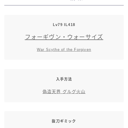
七分丈
八分丈
Lv79 IL418
フォーギヴン・ウォーサイズ
極シタデル・ボズヤ追憶戦
War Scythe of the Forgiven
入手方法
偽造天界 グルグ火山
抜刀ギミック