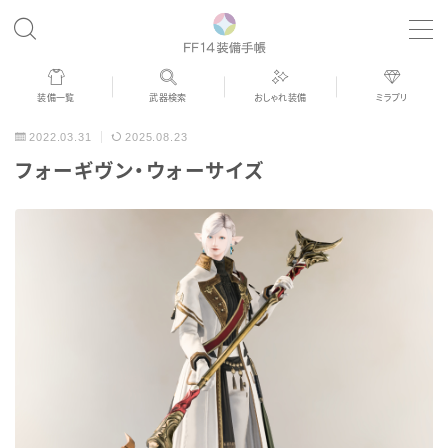
MENU
装備一覧
武器検索
おしゃれ装備
ミラプリ
歴代ジョブAF
2022.03.31
2025.08.23
フォーギヴン・ウォーサイズ
男女別デザイン
アネモス（染色可能紅蓮AF）
眼鏡
バイザー
ゴーグル