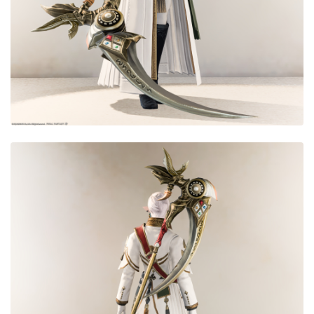
目隠し
口隠し
マスク
フルフェイス
頭装備ギミックあり
ネイル
ノースリーブ
半袖