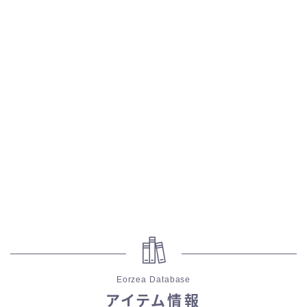
スカート
ミニスカート
ロングスカート
インナーパンツ付きスカート
ショートパンツ
三分丈
四分丈
Eorzea Database
ハーフパンツ
アイテム情報