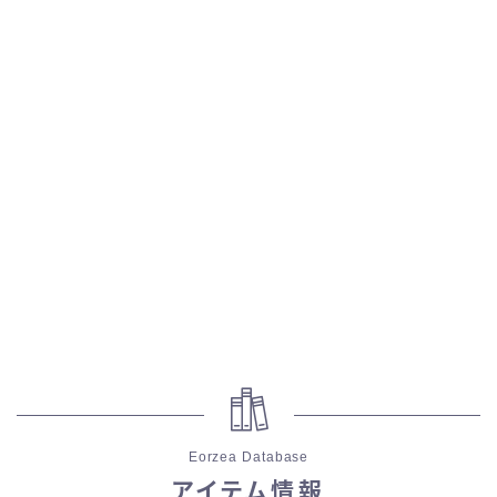
五分袖
七分袖
八分袖
東方風デザイン
イシュガルド風デザイン
アジムステップ風デザイン
マント
Eorzea Database
ローライズ
アイテム情報