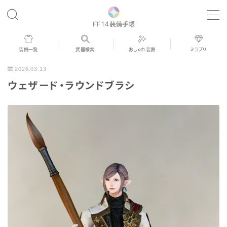
MENU
装備一覧
武器検索
おしゃれ装備
ミラプリ
歴代ジョブAF
2026.03.13
ウェザード・ラウンドブラシ
男女別デザイン
アネモス（染色可能紅蓮AF）
眼鏡
バイザー
ゴーグル