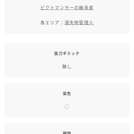
七分丈
ピクトマンサーの継承者
各エリア：
遺失物管理人
八分丈
極シタデル・ボズヤ追憶戦
抜刀ギミック
無し
染色
◯
種類