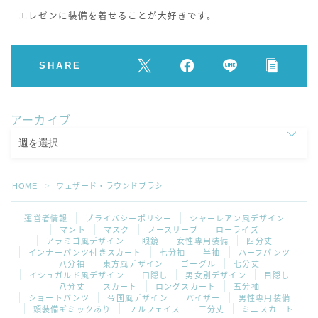
エレゼンに装備を着せることが大好きです。
SHARE
アーカイブ
HOME
ウェザード・ラウンドブラシ
＞
運営者情報
プライバシーポリシー
シャーレアン風デザイン
マント
マスク
ノースリーブ
ローライズ
アラミゴ風デザイン
眼鏡
女性専用装備
四分丈
インナーパンツ付きスカート
七分袖
半袖
ハーフパンツ
八分袖
東方風デザイン
ゴーグル
七分丈
イシュガルド風デザイン
口隠し
男女別デザイン
目隠し
八分丈
スカート
ロングスカート
五分袖
ショートパンツ
帝国風デザイン
バイザー
男性専用装備
頭装備ギミックあり
フルフェイス
三分丈
ミニスカート