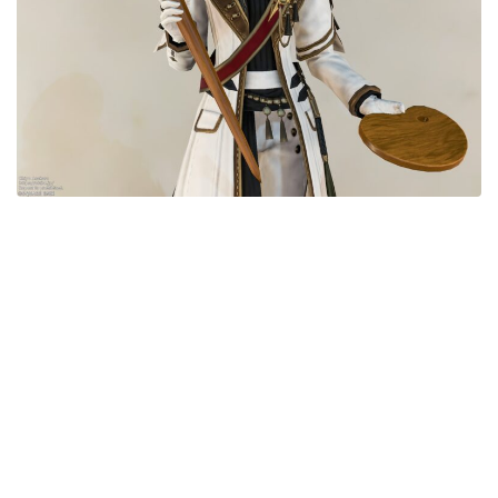
目隠し
口隠し
マスク
フルフェイス
頭装備ギミックあり
ネイル
ノースリーブ
半袖