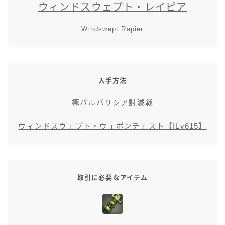
ウィンドスウェプト・レイピア
スカート
Windswept Rapier
ミニスカート
ロングスカート
入手方法
インナーパンツ付きスカート
極バルバリシア討滅戦
ショートパンツ
ウィンドスウェプト・ウェポンチェスト【ILv615】
三分丈
取引に必要なアイテム
四分丈
ハーフパンツ