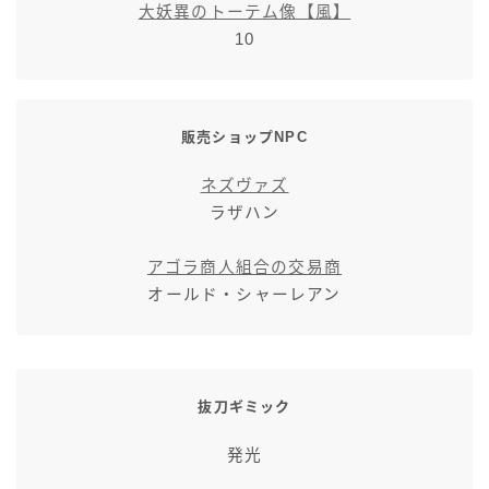
大妖異のトーテム像【風】
七分丈
10
八分丈
販売ショップNPC
極シタデル・ボズヤ追憶戦
ネズヴァズ
ラザハン
アゴラ商人組合の交易商
オールド・シャーレアン
抜刀ギミック
発光