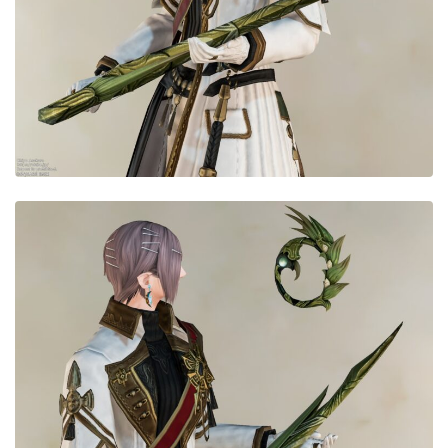
目隠し
口隠し
マスク
フルフェイス
頭装備ギミックあり
ネイル
ノースリーブ
半袖