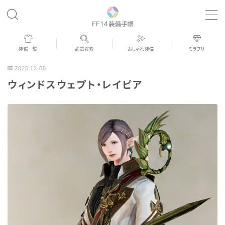
MENU
装備一覧
武器検索
おしゃれ装備
ミラプリ
歴代ジョブAF
2025.12.08
ウィンドスウェプト・レイピア
男女別デザイン
アネモス（染色可能紅蓮AF）
眼鏡
バイザー
ゴーグル