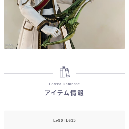
五分袖
七分袖
八分袖
東方風デザイン
イシュガルド風デザイン
Eorzea Database
アジムステップ風デザイン
アイテム情報
マント
ローライズ
Lv90 IL615