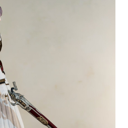
ゴーグル
目隠し
口隠し
マスク
フルフェイス
頭装備ギミックあり
ネイル