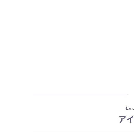
Eor
ア