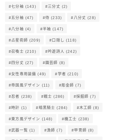
七分袖
(143)
三分丈
(2)
五分袖
(47)
侍
(233)
八分丈
(28)
八分袖
(4)
半袖
(147)
占星術師
(209)
口隠し
(118)
召喚士
(210)
吟遊詩人
(242)
四分丈
(27)
園芸師
(8)
女性専用装備
(49)
学者
(210)
帝国風デザイン
(11)
彫金師
(7)
忍者
(238)
戦士
(286)
採掘師
(7)
時計
(1)
暗黒騎士
(284)
木工師
(8)
東方風デザイン
(148)
機工士
(238)
武器一覧
(1)
漁師
(7)
甲冑師
(8)