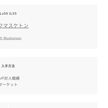
三分丈
Lv50 IL55
四分丈
フマスケトン
ハーフパンツ
lf Musketoon
七分丈
八分丈
入手方法
極シタデル・ボズヤ追憶戦
vP対人戦績
マーケット