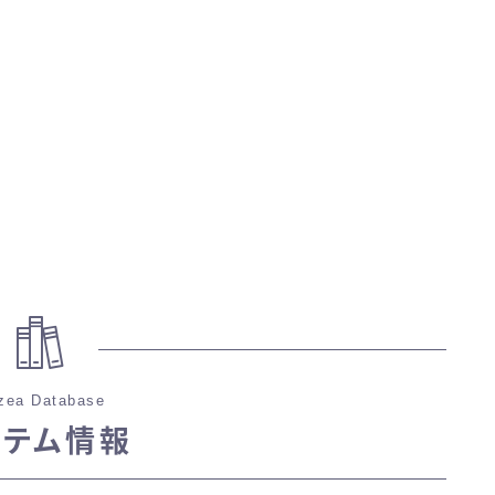
マント
ローライズ
スカート
ミニスカート
ロングスカート
インナーパンツ付きスカート
zea Database
イテム情報
ショートパンツ