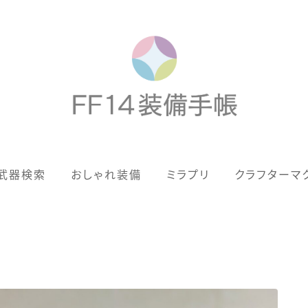
歴代ジョブAF
武器検索
おしゃれ装備
ミラプリ
クラフターマ
男女別デザイン
アネモス（染色可能紅蓮AF）
眼鏡
バイザー