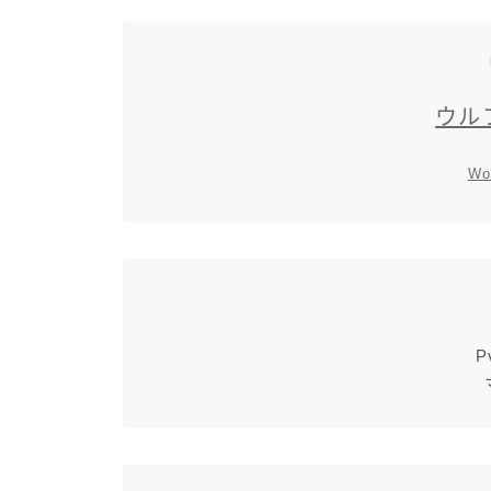
ウル
Wo
P