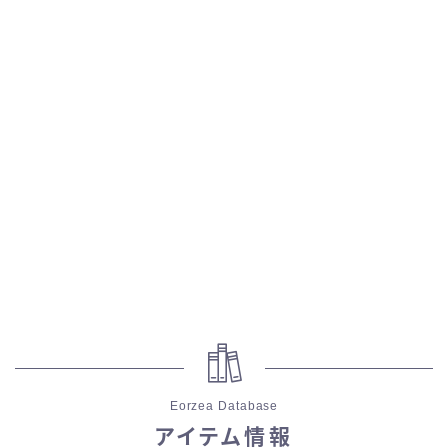
スカート
ミニスカート
ロングスカート
インナーパンツ付きスカート
ショートパンツ
三分丈
四分丈
Eorzea Database
ハーフパンツ
アイテム情報