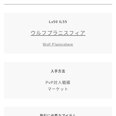
七分丈
八分丈
Lv50 IL55
ウルフプラニスフィア
極シタデル・ボズヤ追憶戦
Wolf Planisphere
入手方法
PvP対人戦績
マーケット
取引に必要なアイテム