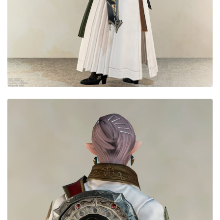
目隠し
口隠し
マスク
フルフェイス
頭装備ギミックあり
ネイル
ノースリーブ
半袖