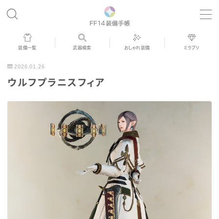
MENU
装備一覧
武器検索
おしゃれ装備
ミラプリ
歴代ジョブAF
2026.01.26
ウルフプラニスフィア
男女別デザイン
アネモス（染色可能紅蓮AF）
眼鏡
バイザー
ゴーグル