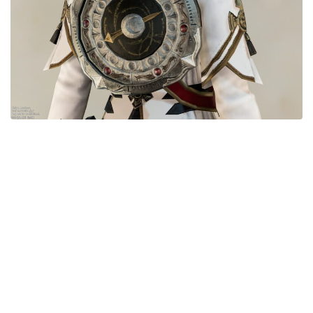
五分袖
七分袖
八分袖
東方風デザイン
イシュガルド風デザイン
アジムステップ風デザイン
マント
ローライズ