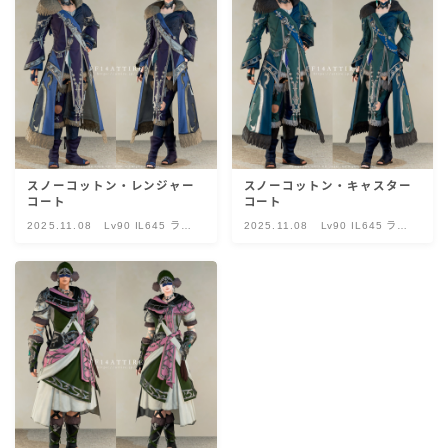
五分袖
七分袖
八分袖
スノーコットン・レンジャー
スノーコットン・キャスター
東方風デザイン
コート
コート
2025.11.08
Lv90 IL645 ラァ
2025.11.08
Lv90 IL645 ラァ
ー・シルバリオ・
ー・シルバリオ・
イシュガルド風デザイン
スノーコットン
スノーコットン
アジムステップ風デザイン
マント
ローライズ