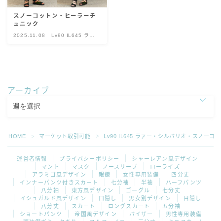
スカート
スノーコットン・ヒーラーチ
ュニック
2025.11.08
Lv90 IL645 ラァ
ミニスカート
ー・シルバリオ・
スノーコットン
ロングスカート
アーカイブ
インナーパンツ付きスカート
ショートパンツ
HOME
マーケット取引可能
Lv90 IL645 ラァー・シルバリオ・スノーコ
＞
＞
三分丈
運営者情報
プライバシーポリシー
シャーレアン風デザイン
マント
マスク
ノースリーブ
ローライズ
アラミゴ風デザイン
眼鏡
女性専用装備
四分丈
四分丈
インナーパンツ付きスカート
七分袖
半袖
ハーフパンツ
八分袖
東方風デザイン
ゴーグル
七分丈
イシュガルド風デザイン
口隠し
男女別デザイン
目隠し
ハーフパンツ
八分丈
スカート
ロングスカート
五分袖
ショートパンツ
帝国風デザイン
バイザー
男性専用装備