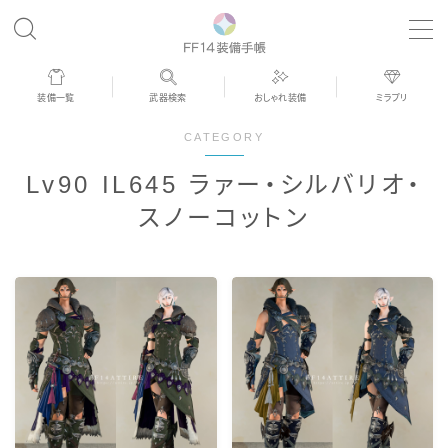
MENU
装備一覧
武器検索
おしゃれ装備
ミラプリ
歴代ジョブAF
CATEGORY
Lv90 IL645 ラァー・シルバリオ・
男女別デザイン
スノーコットン
アネモス（染色可能紅蓮AF）
眼鏡
バイザー
ゴーグル