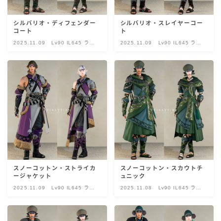
目隠し
シルバリオ・ディフェンダー
シルバリオ・スレイヤーコー
コート
ト
口隠し
2025.11.09
Lv90 IL645 ラァ
2025.11.09
Lv90 IL645 ラァ
ー・シルバリオ・
ー・シルバリオ・
スノーコットン
スノーコットン
マスク
フルフェイス
頭装備ギミックあり
ネイル
スノーコットン・ストライカ
スノーコットン・スカウトチ
ノースリーブ
ージャケット
ュニック
2025.11.09
Lv90 IL645 ラァ
2025.11.08
Lv90 IL645 ラァ
ー・シルバリオ・
ー・シルバリオ・
半袖
スノーコットン
スノーコットン