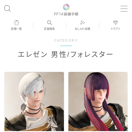
MENU
装備一覧
武器検索
おしゃれ装備
ミラプリ
歴代ジョブAF
CATEGORY
エレゼン 男性/フォレスター
男女別デザイン
アネモス（染色可能紅蓮AF）
眼鏡
バイザー
ゴーグル