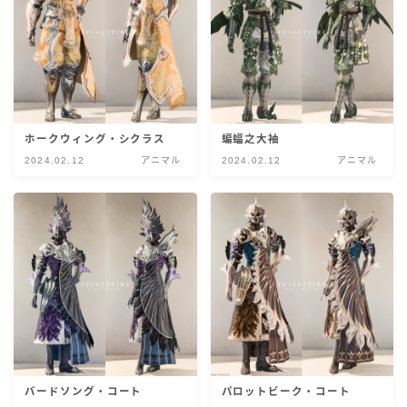
五分袖
七分袖
八分袖
ホークウィング・シクラス
蝙蝠之大袖
2024.02.12
アニマル
2024.02.12
アニマル
東方風デザイン
イシュガルド風デザイン
アジムステップ風デザイン
マント
ローライズ
バードソング・コート
パロットビーク・コート