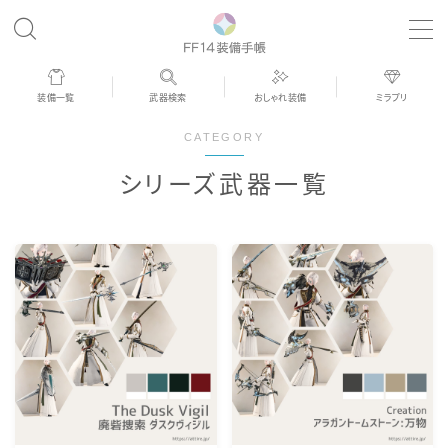
MENU
装備一覧
武器検索
おしゃれ装備
ミラプリ
歴代ジョブAF
CATEGORY
シリーズ武器一覧
男女別デザイン
アネモス（染色可能紅蓮AF）
眼鏡
バイザー
ゴーグル