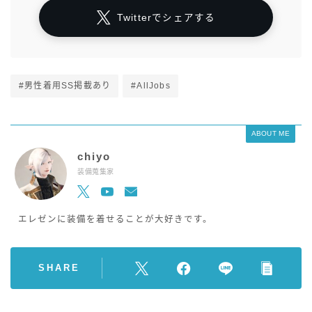
Twitterでシェアする
#男性着用SS掲載あり
#AllJobs
ABOUT ME
chiyo
装備蒐集家
エレゼンに装備を着せることが大好きです。
SHARE