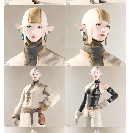
七分丈
八分丈
極シタデル・ボズヤ追憶戦