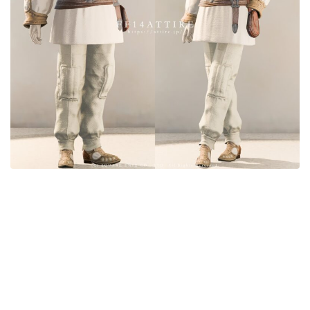
目隠し
口隠し
マスク
フルフェイス
頭装備ギミックあり
ネイル
ノースリーブ
半袖