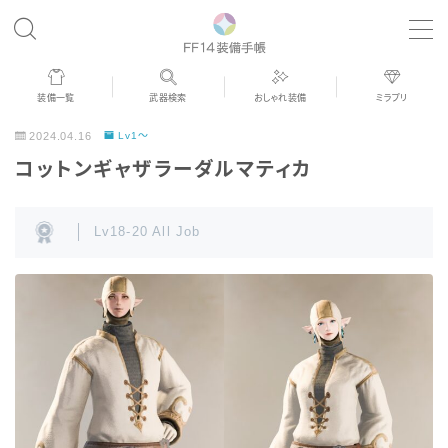
MENU
装備一覧
武器検索
おしゃれ装備
ミラプリ
歴代ジョブAF
2024.04.16
Lv1～
コットンギャザラーダルマティカ
男女別デザイン
Lv18-20 All Job
アネモス（染色可能紅蓮AF）
眼鏡
バイザー
ゴーグル