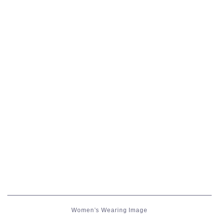
五分袖
七分袖
八分袖
東方風デザイン
イシュガルド風デザイン
アジムステップ風デザイン
マント
ローライズ
Women’s Wearing Image