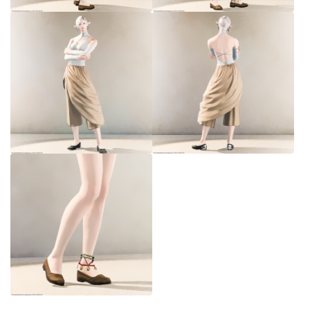
七分丈
八分丈
極シタデル・ボズヤ追憶戦