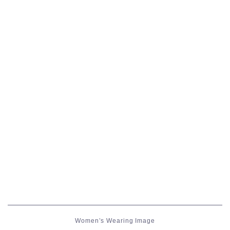
五分袖
七分袖
八分袖
東方風デザイン
イシュガルド風デザイン
アジムステップ風デザイン
マント
ローライズ
Women’s Wearing Image