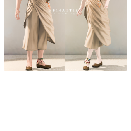
目隠し
口隠し
マスク
フルフェイス
頭装備ギミックあり
ネイル
ノースリーブ
半袖