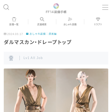
MENU
装備一覧
武器検索
おしゃれ装備
ミラプリ
歴代ジョブAF
2024.03.17
おしゃれ装備：漆黒編
ダルマスカン・ドレープトップ
男女別デザイン
Lv1 All Job
アネモス（染色可能紅蓮AF）
眼鏡
バイザー
ゴーグル