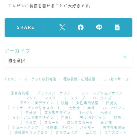
エレゼンに装備を着せることが大好きです。
SHARE
アーカイブ
HOME
マーケット取引可能
種族装備・初期装備
エレゼンサーコート
＞
＞
＞
運営者情報
プライバシーポリシー
シャーレアン風デザイン
マント
マスク
ノースリーブ
ローライズ
アラミゴ風デザイン
眼鏡
女性専用装備
四分丈
インナーパンツ付きスカート
七分袖
半袖
ハーフパンツ
八分袖
東方風デザイン
ゴーグル
七分丈
イシュガルド風デザイン
口隠し
男女別デザイン
目隠し
八分丈
スカート
ロングスカート
五分袖
ショートパンツ
帝国風デザイン
バイザー
男性専用装備
頭装備ギミックあり
フルフェイス
三分丈
ミニスカート