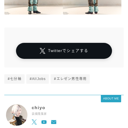
Twitterでシェアする
#七分袖
#AllJobs
#エレゼン男性専用
ABOUT ME
chiyo
装備蒐集家