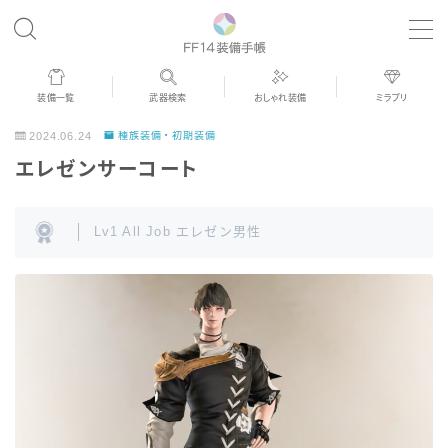
MENU
装備一覧
武器検索
おしゃれ装備
ミラプリ
歴代ジョブAF
2024.06.24
種族装備・初期装備
エレゼンサーコート
男女別デザイン
Lv1 All Job エレゼン男性
アネモス（染色可能紅蓮AF）
眼鏡
バイザー
ゴーグル