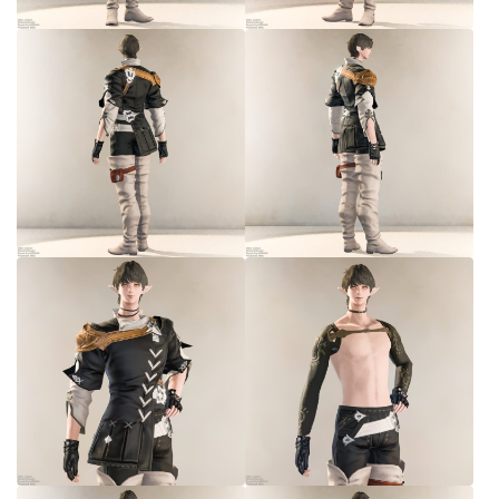
五分袖
七分袖
八分袖
東方風デザイン
イシュガルド風デザイン
アジムステップ風デザイン
マント
ローライズ