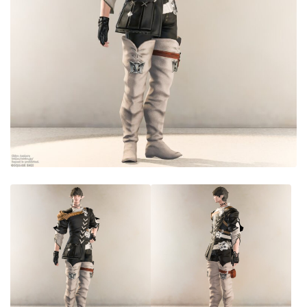
目隠し
口隠し
マスク
フルフェイス
頭装備ギミックあり
ネイル
ノースリーブ
半袖