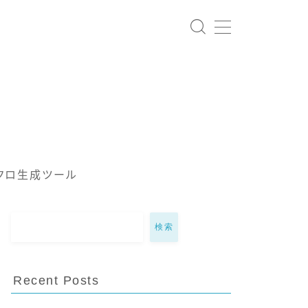
クロ生成ツール
検索
Recent Posts