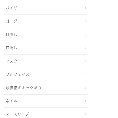
バイザー
ゴーグル
目隠し
口隠し
マスク
フルフェイス
頭装備ギミックあり
ネイル
ノースリーブ