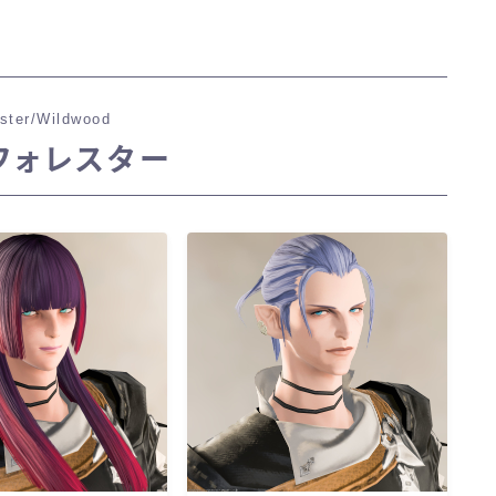
ゴーグル
目隠し
ster/Wildwood
フォレスター
口隠し
マスク
フルフェイス
頭装備ギミックあり
ネイル