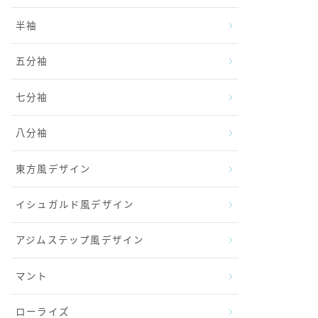
半袖
五分袖
七分袖
八分袖
東方風デザイン
イシュガルド風デザイン
アジムステップ風デザイン
マント
ローライズ