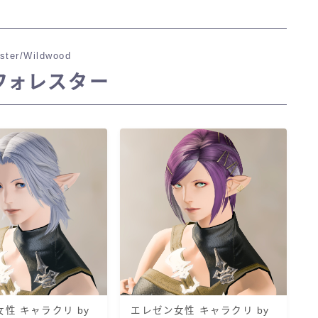
マント
ster/Wildwood
フォレスター
ローライズ
スカート
ミニスカート
ロングスカート
インナーパンツ付きスカート
ショートパンツ
性 キャラクリ by
エレゼン女性 キャラクリ by