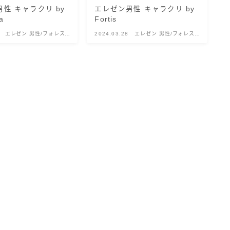
性 キャラクリ by
エレゼン男性 キャラクリ by
ノースリーブ
a
Fortis
エレゼン 男性/フォレスタ
2024.03.28
エレゼン 男性/フォレスタ
半袖
ー
ー
五分袖
七分袖
八分袖
東方風デザイン
イシュガルド風デザイン
アジムステップ風デザイン