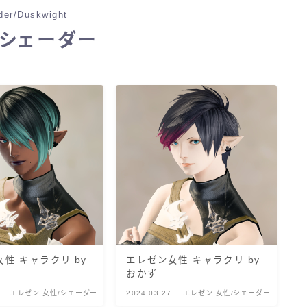
der/Duskwight
 シェーダー
性 キャラクリ by
エレゼン女性 キャラクリ by
おかず
エレゼン 女性/シェーダー
2024.03.27
エレゼン 女性/シェーダー