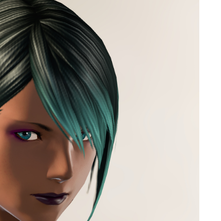
ゴーグル
目隠し
口隠し
マスク
フルフェイス
頭装備ギミックあり
ネイル