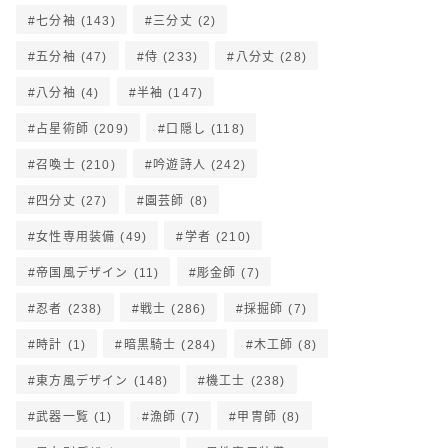
七分袖
(143)
三分丈
(2)
五分袖
(47)
侍
(233)
八分丈
(28)
八分袖
(4)
半袖
(147)
占星術師
(209)
口隠し
(118)
召喚士
(210)
吟遊詩人
(242)
四分丈
(27)
園芸師
(8)
女性専用装備
(49)
学者
(210)
帝国風デザイン
(11)
彫金師
(7)
忍者
(238)
戦士
(286)
採掘師
(7)
時計
(1)
暗黒騎士
(284)
木工師
(8)
東方風デザイン
(148)
機工士
(238)
武器一覧
(1)
漁師
(7)
甲冑師
(8)