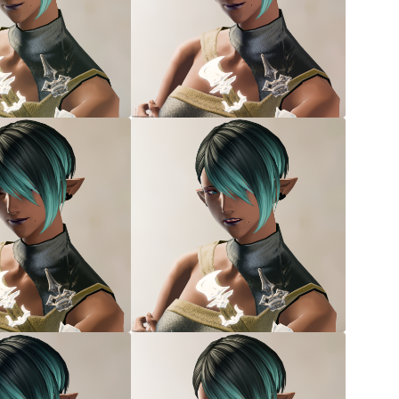
三分丈
四分丈
ハーフパンツ
七分丈
八分丈
極シタデル・ボズヤ追憶戦