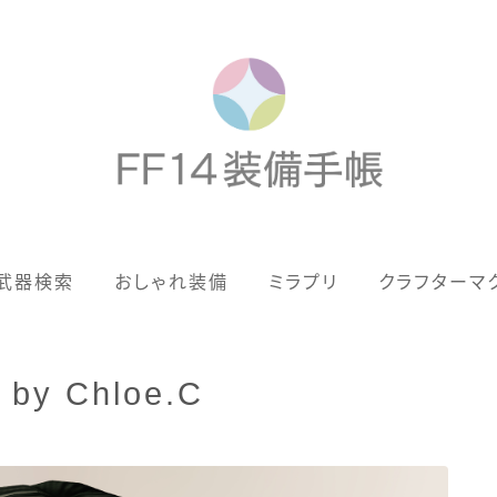
歴代ジョブAF
武器検索
おしゃれ装備
ミラプリ
クラフターマ
男女別デザイン
アネモス（染色可能紅蓮AF）
y Chloe.C
眼鏡
バイザー