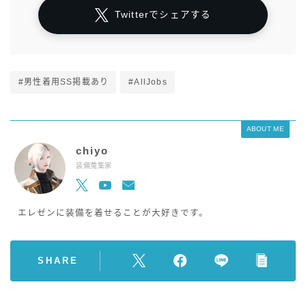
Twitterでシェアする
#男性着用SS掲載あり
#AllJobs
ABOUT ME
chiyo
装備蒐集家
エレゼンに装備を着せることが大好きです。
SHARE