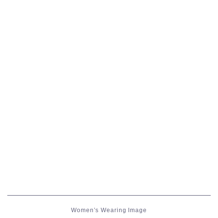
五分袖
七分袖
八分袖
東方風デザイン
イシュガルド風デザイン
アジムステップ風デザイン
マント
ローライズ
Women’s Wearing Image