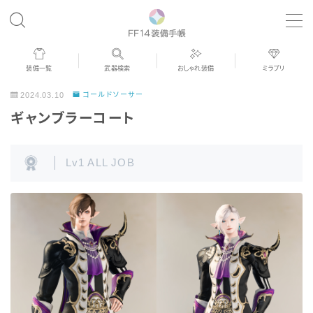
MENU
装備一覧
武器検索
おしゃれ装備
ミラプリ
歴代ジョブAF
2024.03.10
ゴールドソーサー
ギャンブラーコート
男女別デザイン
Lv1 ALL JOB
アネモス（染色可能紅蓮AF）
眼鏡
バイザー
ゴーグル