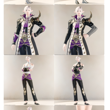
七分丈
八分丈
極シタデル・ボズヤ追憶戦