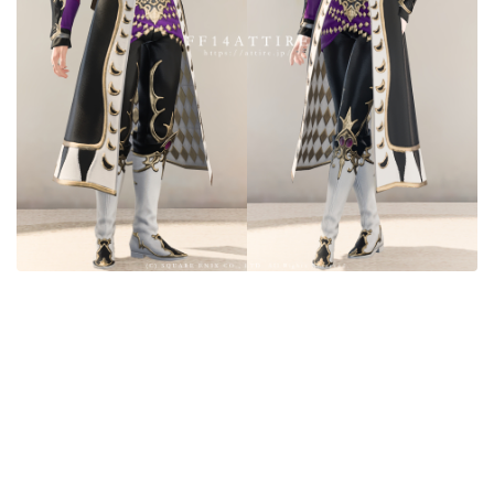
目隠し
口隠し
マスク
フルフェイス
頭装備ギミックあり
ネイル
ノースリーブ
半袖