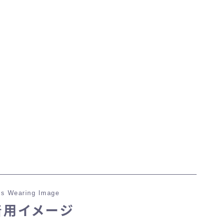
マント
ローライズ
スカート
ミニスカート
ロングスカート
インナーパンツ付きスカート
s Wearing Image
ショートパンツ
着用イメージ