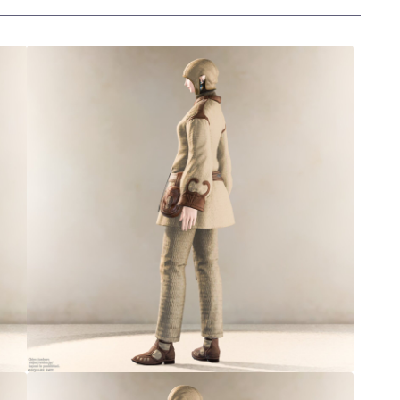
三分丈
四分丈
ハーフパンツ
七分丈
八分丈
極シタデル・ボズヤ追憶戦