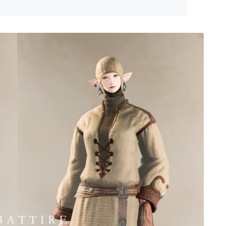
ゴーグル
目隠し
口隠し
マスク
フルフェイス
頭装備ギミックあり
ネイル