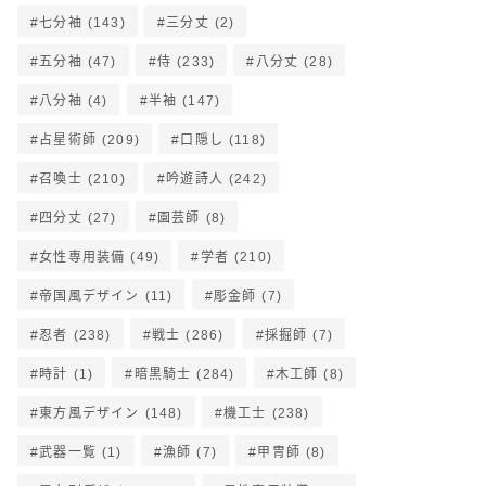
七分袖
(143)
三分丈
(2)
五分袖
(47)
侍
(233)
八分丈
(28)
八分袖
(4)
半袖
(147)
占星術師
(209)
口隠し
(118)
召喚士
(210)
吟遊詩人
(242)
四分丈
(27)
園芸師
(8)
女性専用装備
(49)
学者
(210)
帝国風デザイン
(11)
彫金師
(7)
忍者
(238)
戦士
(286)
採掘師
(7)
時計
(1)
暗黒騎士
(284)
木工師
(8)
東方風デザイン
(148)
機工士
(238)
武器一覧
(1)
漁師
(7)
甲冑師
(8)