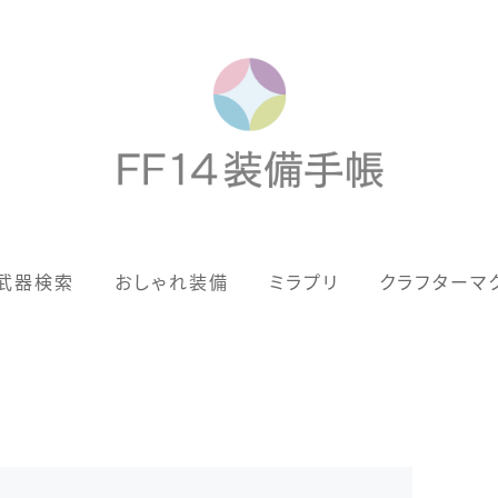
歴代ジョブAF
武器検索
おしゃれ装備
ミラプリ
クラフターマ
男女別デザイン
アネモス（染色可能紅蓮AF）
眼鏡
バイザー