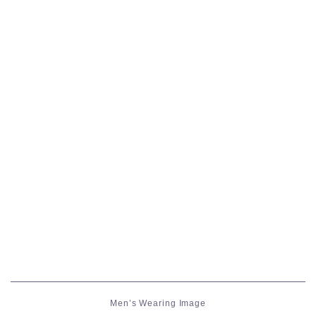
五分袖
七分袖
八分袖
東方風デザイン
イシュガルド風デザイン
アジムステップ風デザイン
マント
ローライズ
Men’s Wearing Image