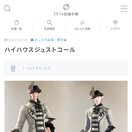
MENU
装備一覧
武器検索
おしゃれ装備
ミラプリ
歴代ジョブAF
2024.03.18
おしゃれ装備：蒼天編
ハイハウスジュストコール
男女別デザイン
Lv1 All Job
アネモス（染色可能紅蓮AF）
眼鏡
バイザー
ゴーグル