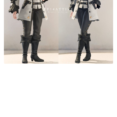
目隠し
口隠し
マスク
フルフェイス
頭装備ギミックあり
ネイル
ノースリーブ
半袖