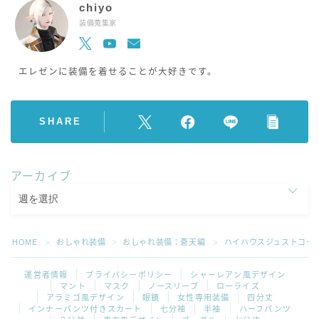
chiyo
装備蒐集家
エレゼンに装備を着せることが大好きです。
SHARE
アーカイブ
HOME
おしゃれ装備
おしゃれ装備：蒼天編
ハイハウスジュストコー
＞
＞
＞
運営者情報
プライバシーポリシー
シャーレアン風デザイン
マント
マスク
ノースリーブ
ローライズ
アラミゴ風デザイン
眼鏡
女性専用装備
四分丈
インナーパンツ付きスカート
七分袖
半袖
ハーフパンツ