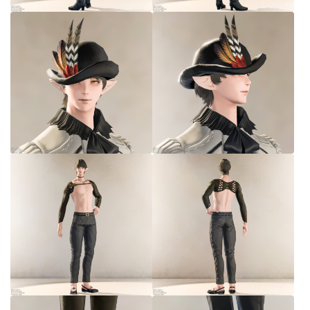
七分丈
八分丈
極シタデル・ボズヤ追憶戦