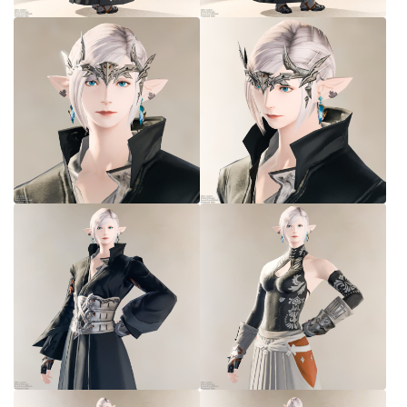
七分丈
八分丈
極シタデル・ボズヤ追憶戦