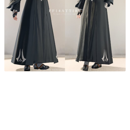
目隠し
口隠し
マスク
フルフェイス
頭装備ギミックあり
ネイル
ノースリーブ
半袖