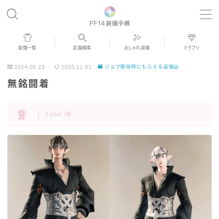
MENU
装備一覧
武器検索
おしゃれ装備
ミラプリ
歴代ジョブAF
2024.06.23
2025.11.01
ジョブ取得時にもらえる装備品
無銘闘着
男女別デザイン
Lv50 侍
アネモス（染色可能紅蓮AF）
眼鏡
バイザー
ゴーグル