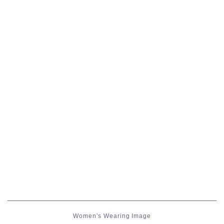
五分袖
七分袖
八分袖
東方風デザイン
イシュガルド風デザイン
アジムステップ風デザイン
マント
ローライズ
Women’s Wearing Image