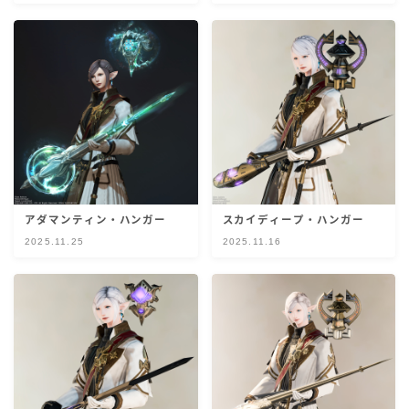
目隠し
口隠し
マスク
フルフェイス
アダマンティン・ハンガー
スカイディープ・ハンガー
頭装備ギミックあり
2025.11.25
2025.11.16
ネイル
ノースリーブ
半袖