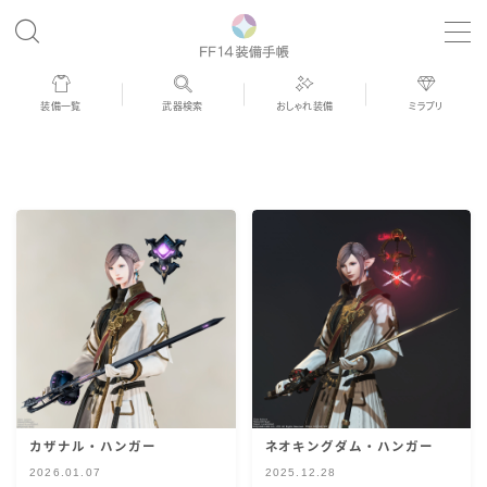
MENU
装備一覧
武器検索
おしゃれ装備
ミラプリ
歴代ジョブAF
男女別デザイン
アネモス（染色可能紅蓮AF）
眼鏡
バイザー
カザナル・ハンガー
ネオキングダム・ハンガー
ゴーグル
2026.01.07
2025.12.28