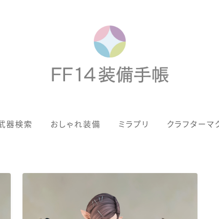
歴代ジョブAF
武器検索
おしゃれ装備
ミラプリ
クラフターマ
男女別デザイン
アネモス（染色可能紅蓮AF）
眼鏡
バイザー