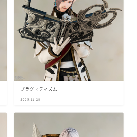
ゴーグル
目隠し
口隠し
マスク
フルフェイス
プラグマティズム
2025.11.28
頭装備ギミックあり
ネイル