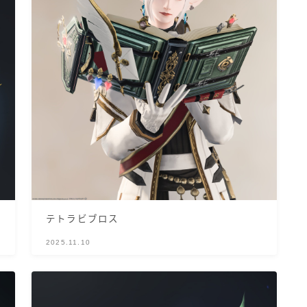
マント
ローライズ
スカート
ミニスカート
ロングスカート
テトラビブロス
インナーパンツ付きスカート
2025.11.10
ショートパンツ