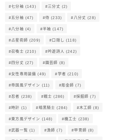
七分袖
(143)
三分丈
(2)
五分袖
(47)
侍
(233)
八分丈
(28)
八分袖
(4)
半袖
(147)
占星術師
(209)
口隠し
(118)
召喚士
(210)
吟遊詩人
(242)
四分丈
(27)
園芸師
(8)
女性専用装備
(49)
学者
(210)
帝国風デザイン
(11)
彫金師
(7)
忍者
(238)
戦士
(286)
採掘師
(7)
時計
(1)
暗黒騎士
(284)
木工師
(8)
東方風デザイン
(148)
機工士
(238)
武器一覧
(1)
漁師
(7)
甲冑師
(8)