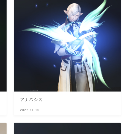
三分丈
四分丈
ハーフパンツ
七分丈
八分丈
極シタデル・ボズヤ追憶戦
アナバシス
2025.11.10