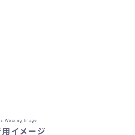
マント
ローライズ
スカート
ミニスカート
ロングスカート
インナーパンツ付きスカート
s Wearing Image
ショートパンツ
着用イメージ