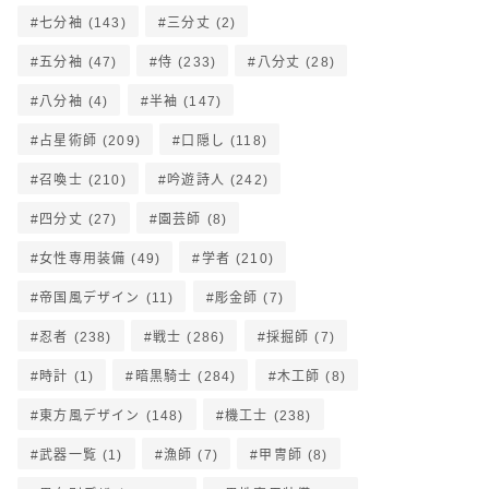
七分袖
(143)
三分丈
(2)
五分袖
(47)
侍
(233)
八分丈
(28)
八分袖
(4)
半袖
(147)
占星術師
(209)
口隠し
(118)
召喚士
(210)
吟遊詩人
(242)
四分丈
(27)
園芸師
(8)
女性専用装備
(49)
学者
(210)
帝国風デザイン
(11)
彫金師
(7)
忍者
(238)
戦士
(286)
採掘師
(7)
時計
(1)
暗黒騎士
(284)
木工師
(8)
東方風デザイン
(148)
機工士
(238)
武器一覧
(1)
漁師
(7)
甲冑師
(8)