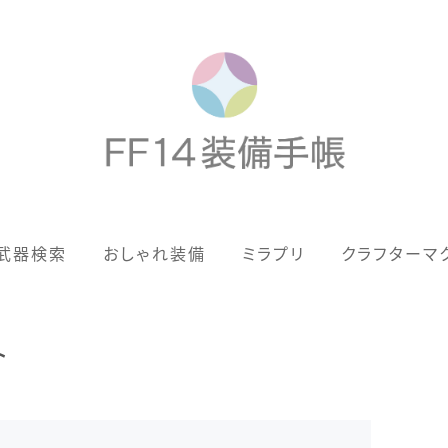
歴代ジョブAF
武器検索
おしゃれ装備
ミラプリ
クラフターマ
男女別デザイン
アネモス（染色可能紅蓮AF）
ト
眼鏡
バイザー