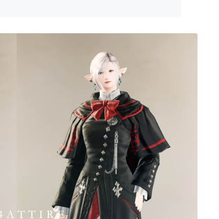
ゴーグル
目隠し
口隠し
マスク
フルフェイス
頭装備ギミックあり
ネイル