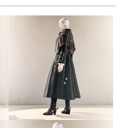
三分丈
四分丈
ハーフパンツ
七分丈
八分丈
極シタデル・ボズヤ追憶戦