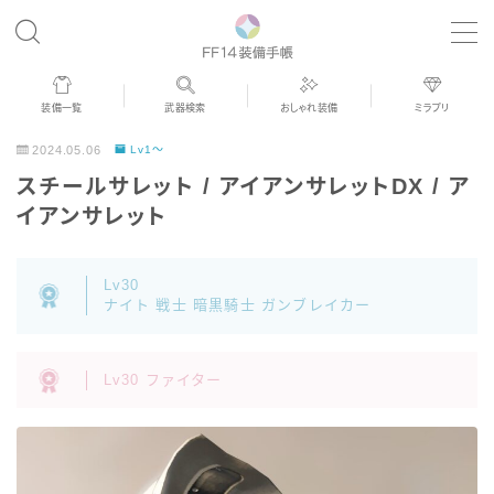
MENU
装備一覧
武器検索
おしゃれ装備
ミラプリ
歴代ジョブAF
2024.05.06
Lv1～
スチールサレット / アイアンサレットDX / ア
男女別デザイン
イアンサレット
アネモス（染色可能紅蓮AF）
Lv30
ナイト 戦士 暗黒騎士 ガンブレイカー
眼鏡
Lv30 ファイター
バイザー
ゴーグル