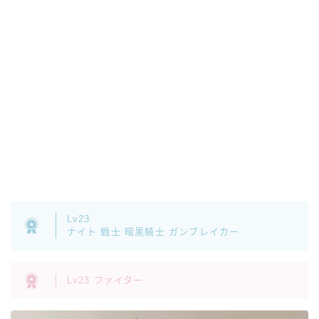
七分丈
八分丈
極シタデル・ボズヤ追憶戦
Lv23
ナイト 戦士 暗黒騎士 ガンブレイカー
Lv23 ファイター