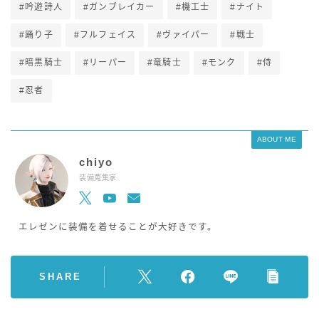
#吟遊詩人
#ガンブレイカー
#機工士
#ナイト
#踊り子
#フルフェイス
#ヴァイパー
#戦士
#暗黒騎士
#リーパー
#竜騎士
#モンク
#侍
#忍者
ABOUT ME
chiyo
装備蒐集家
エレゼンに装備を着せることが大好きです。
SHARE