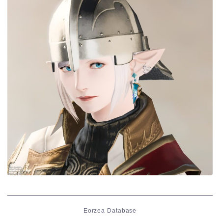
目隠し
口隠し
マスク
フルフェイス
頭装備ギミックあり
ネイル
ノースリーブ
半袖
Eorzea Database