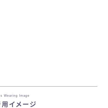
マント
ローライズ
スカート
ミニスカート
ロングスカート
インナーパンツ付きスカート
s Wearing Image
ショートパンツ
着用イメージ