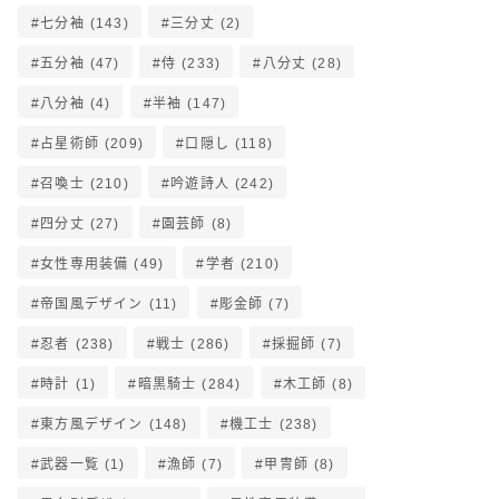
七分袖
(143)
三分丈
(2)
五分袖
(47)
侍
(233)
八分丈
(28)
八分袖
(4)
半袖
(147)
占星術師
(209)
口隠し
(118)
召喚士
(210)
吟遊詩人
(242)
四分丈
(27)
園芸師
(8)
女性専用装備
(49)
学者
(210)
帝国風デザイン
(11)
彫金師
(7)
忍者
(238)
戦士
(286)
採掘師
(7)
時計
(1)
暗黒騎士
(284)
木工師
(8)
東方風デザイン
(148)
機工士
(238)
武器一覧
(1)
漁師
(7)
甲冑師
(8)