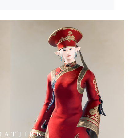
ゴーグル
目隠し
口隠し
マスク
フルフェイス
頭装備ギミックあり
ネイル