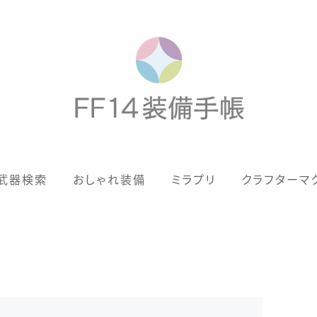
歴代ジョブAF
武器検索
おしゃれ装備
ミラプリ
クラフターマ
男女別デザイン
アネモス（染色可能紅蓮AF）
眼鏡
バイザー