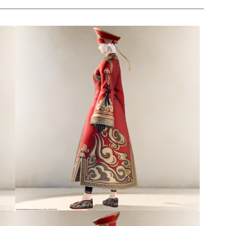
三分丈
四分丈
ハーフパンツ
七分丈
八分丈
極シタデル・ボズヤ追憶戦