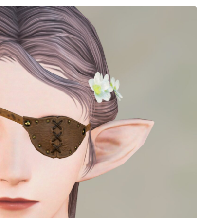
ゴーグル
目隠し
口隠し
マスク
フルフェイス
頭装備ギミックあり
ネイル