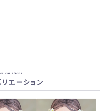
三分丈
四分丈
ハーフパンツ
七分丈
八分丈
or variations
極シタデル・ボズヤ追憶戦
バリエーション