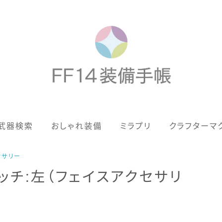
歴代ジョブAF
武器検索
おしゃれ装備
ミラプリ
クラフターマ
男女別デザイン
アネモス（染色可能紅蓮AF）
セサリー
ッチ:左（フェイスアクセサリ
眼鏡
バイザー