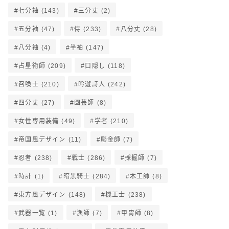
七分袖
(143)
三分丈
(2)
五分袖
(47)
侍
(233)
八分丈
(28)
八分袖
(4)
半袖
(147)
占星術師
(209)
口隠し
(118)
召喚士
(210)
吟遊詩人
(242)
四分丈
(27)
園芸師
(8)
女性専用装備
(49)
学者
(210)
帝国風デザイン
(11)
彫金師
(7)
忍者
(238)
戦士
(286)
採掘師
(7)
時計
(1)
暗黒騎士
(284)
木工師
(8)
東方風デザイン
(148)
機工士
(238)
武器一覧
(1)
漁師
(7)
甲冑師
(8)