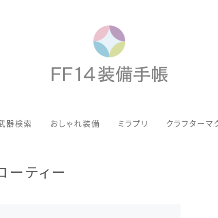
歴代ジョブAF
武器検索
おしゃれ装備
ミラプリ
クラフターマ
男女別デザイン
アネモス（染色可能紅蓮AF）
コーティー
眼鏡
バイザー