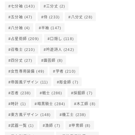
七分袖
(143)
三分丈
(2)
五分袖
(47)
侍
(233)
八分丈
(28)
八分袖
(4)
半袖
(147)
占星術師
(209)
口隠し
(118)
召喚士
(210)
吟遊詩人
(242)
四分丈
(27)
園芸師
(8)
女性専用装備
(49)
学者
(210)
帝国風デザイン
(11)
彫金師
(7)
忍者
(238)
戦士
(286)
採掘師
(7)
時計
(1)
暗黒騎士
(284)
木工師
(8)
東方風デザイン
(148)
機工士
(238)
武器一覧
(1)
漁師
(7)
甲冑師
(8)