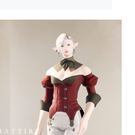
ゴーグル
目隠し
口隠し
マスク
フルフェイス
頭装備ギミックあり
ネイル