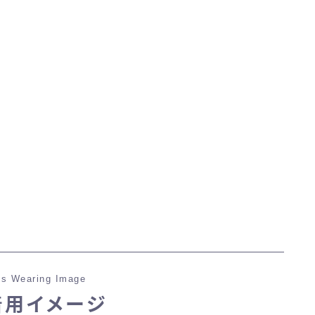
マント
ローライズ
スカート
ミニスカート
ロングスカート
インナーパンツ付きスカート
s Wearing Image
ショートパンツ
着用イメージ