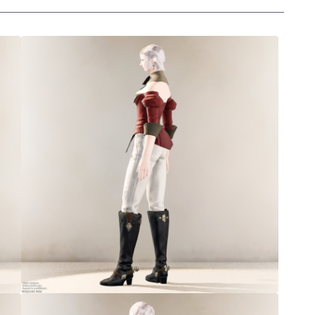
三分丈
四分丈
ハーフパンツ
七分丈
八分丈
極シタデル・ボズヤ追憶戦