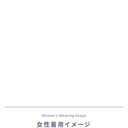
五分袖
七分袖
八分袖
東方風デザイン
イシュガルド風デザイン
アジムステップ風デザイン
マント
Women’s Wearing Image
ローライズ
女性着用イメージ