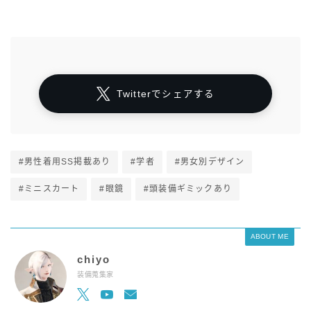
Twitterでシェアする
#男性着用SS掲載あり
#学者
#男女別デザイン
#ミニスカート
#眼鏡
#頭装備ギミックあり
ABOUT ME
chiyo
装備蒐集家