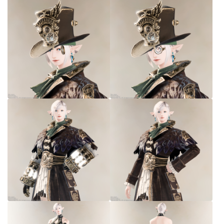
七分丈
八分丈
極シタデル・ボズヤ追憶戦