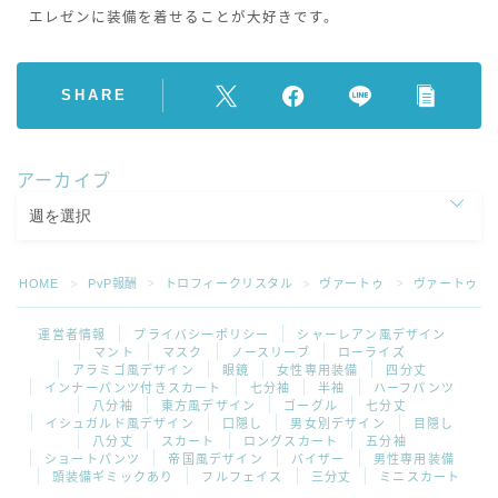
エレゼンに装備を着せることが大好きです。
SHARE
アーカイブ
HOME
PvP報酬
トロフィークリスタル
ヴァートゥ
ヴァートゥ・
＞
＞
＞
＞
運営者情報
プライバシーポリシー
シャーレアン風デザイン
マント
マスク
ノースリーブ
ローライズ
アラミゴ風デザイン
眼鏡
女性専用装備
四分丈
インナーパンツ付きスカート
七分袖
半袖
ハーフパンツ
八分袖
東方風デザイン
ゴーグル
七分丈
イシュガルド風デザイン
口隠し
男女別デザイン
目隠し
八分丈
スカート
ロングスカート
五分袖
ショートパンツ
帝国風デザイン
バイザー
男性専用装備
頭装備ギミックあり
フルフェイス
三分丈
ミニスカート