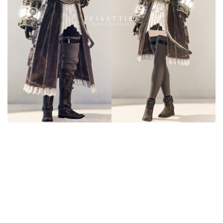
目隠し
口隠し
マスク
フルフェイス
頭装備ギミックあり
ネイル
ノースリーブ
半袖