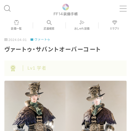
MENU
装備一覧
武器検索
おしゃれ装備
ミラプリ
歴代ジョブAF
2024.04.01
ヴァートゥ
ヴァートゥ・サバントオーバーコート
男女別デザイン
Lv1 学者
アネモス（染色可能紅蓮AF）
眼鏡
バイザー
ゴーグル