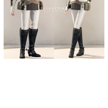
目隠し
口隠し
マスク
フルフェイス
頭装備ギミックあり
ネイル
ノースリーブ
半袖