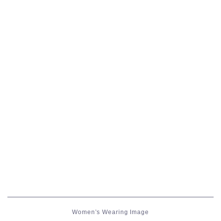
五分袖
七分袖
八分袖
東方風デザイン
イシュガルド風デザイン
アジムステップ風デザイン
マント
ローライズ
Women’s Wearing Image