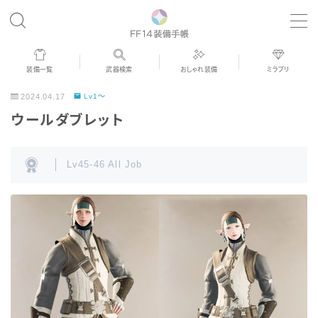
MENU
装備一覧
武器検索
おしゃれ装備
ミラプリ
歴代ジョブAF
2024.04.17
Lv1～
ウールダブレット
男女別デザイン
Lv45-46 All Job
アネモス（染色可能紅蓮AF）
眼鏡
バイザー
ゴーグル