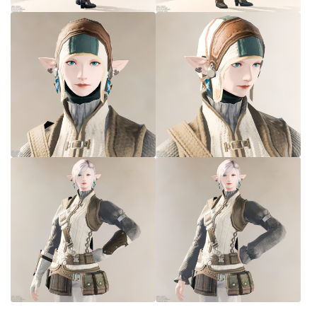
七分丈
八分丈
極シタデル・ボズヤ追憶戦