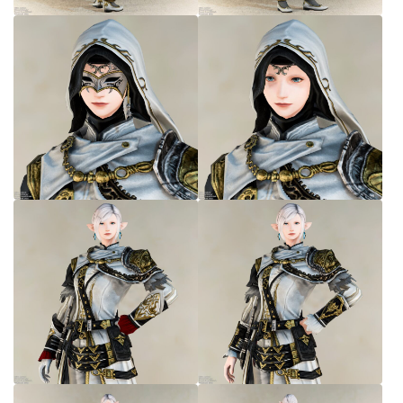
七分丈
八分丈
極シタデル・ボズヤ追憶戦