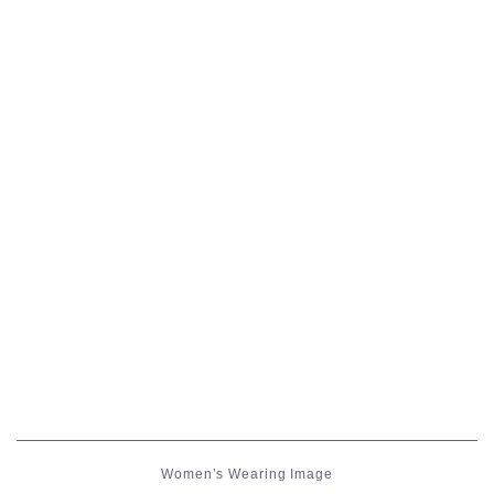
五分袖
七分袖
八分袖
東方風デザイン
イシュガルド風デザイン
アジムステップ風デザイン
マント
ローライズ
Women’s Wearing Image