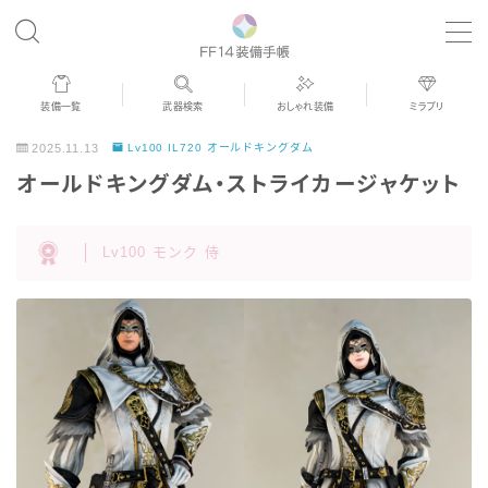
MENU
装備一覧
武器検索
おしゃれ装備
ミラプリ
歴代ジョブAF
2025.11.13
Lv100 IL720 オールドキングダム
オールドキングダム・ストライカージャケット
男女別デザイン
Lv100 モンク 侍
アネモス（染色可能紅蓮AF）
眼鏡
バイザー
ゴーグル