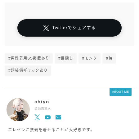
Twitterでシェアする
#男性着用SS掲載あり
#目隠し
#モンク
#侍
#頭装備ギミックあり
ABOUT ME
chiyo
装備蒐集家
エレゼンに装備を着せることが大好きです。