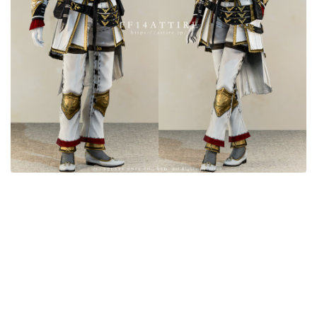
目隠し
口隠し
マスク
フルフェイス
頭装備ギミックあり
ネイル
ノースリーブ
半袖