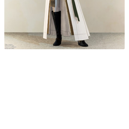
五分袖
七分袖
八分袖
東方風デザイン
イシュガルド風デザイン
アジムステップ風デザイン
マント
ローライズ