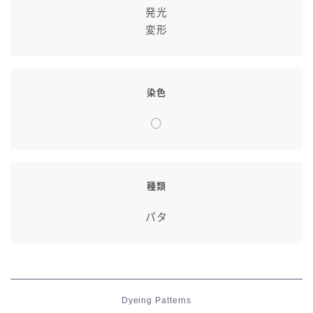
発光
変形
染色
◯
種類
パタ
Dyeing Patterns