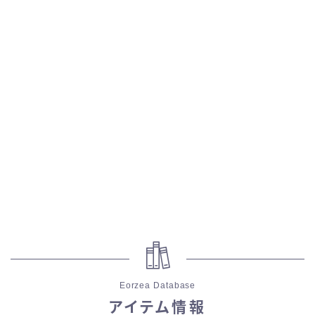
スカート
ミニスカート
ロングスカート
インナーパンツ付きスカート
ショートパンツ
三分丈
四分丈
Eorzea Database
ハーフパンツ
アイテム情報