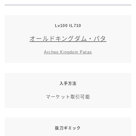
七分丈
八分丈
Lv100
IL
710
オールドキングダム・パタ
極シタデル・ボズヤ追憶戦
Archeo Kingdom Patas
入手方法
マーケット取引可能
抜刀ギミック