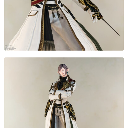
目隠し
口隠し
マスク
フルフェイス
頭装備ギミックあり
ネイル
ノースリーブ
半袖