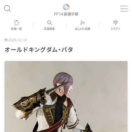
MENU
装備一覧
武器検索
おしゃれ装備
ミラプリ
歴代ジョブAF
2025.12.13
オールドキングダム・パタ
男女別デザイン
アネモス（染色可能紅蓮AF）
眼鏡
バイザー
ゴーグル