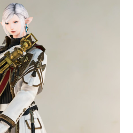
ゴーグル
目隠し
口隠し
マスク
フルフェイス
頭装備ギミックあり
ネイル