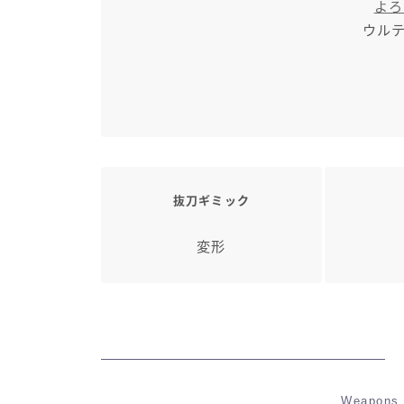
よろ
ウル
抜刀ギミック
変形
Weapons 