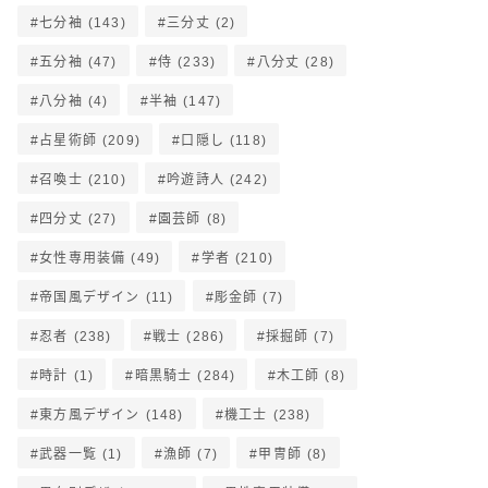
七分袖
(143)
三分丈
(2)
五分袖
(47)
侍
(233)
八分丈
(28)
八分袖
(4)
半袖
(147)
占星術師
(209)
口隠し
(118)
召喚士
(210)
吟遊詩人
(242)
四分丈
(27)
園芸師
(8)
女性専用装備
(49)
学者
(210)
帝国風デザイン
(11)
彫金師
(7)
忍者
(238)
戦士
(286)
採掘師
(7)
時計
(1)
暗黒騎士
(284)
木工師
(8)
東方風デザイン
(148)
機工士
(238)
武器一覧
(1)
漁師
(7)
甲冑師
(8)