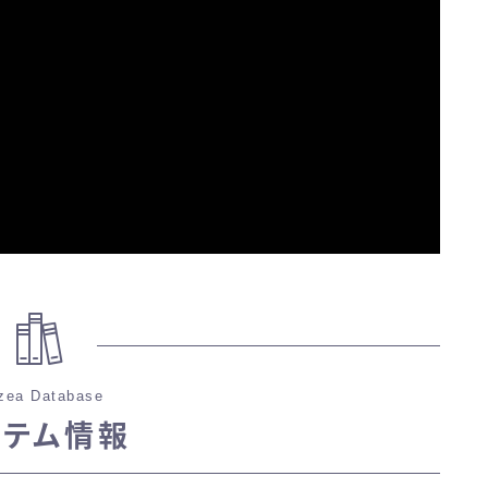
三分丈
四分丈
ハーフパンツ
七分丈
八分丈
極シタデル・ボズヤ追憶戦
zea Database
イテム情報