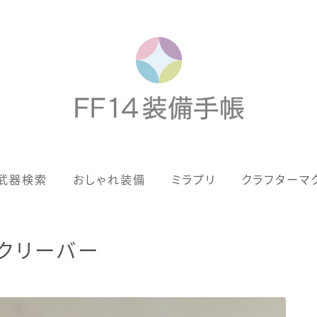
歴代ジョブAF
武器検索
おしゃれ装備
ミラプリ
クラフターマ
男女別デザイン
アネモス（染色可能紅蓮AF）
ククリーバー
眼鏡
バイザー