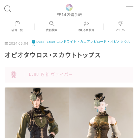
MENU
装備一覧
武器検索
おしゃれ装備
ミラプリ
歴代ジョブAF
Lv88 IL545 コンドライト・カエアンビロード・オピオタウル
2024.06.04
ス
オピオタウロス・スカウトトップス
男女別デザイン
Lv88 忍者 ヴァイパー
アネモス（染色可能紅蓮AF）
眼鏡
バイザー
ゴーグル