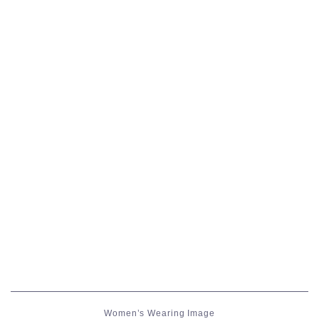
五分袖
七分袖
八分袖
東方風デザイン
イシュガルド風デザイン
アジムステップ風デザイン
マント
ローライズ
Women’s Wearing Image