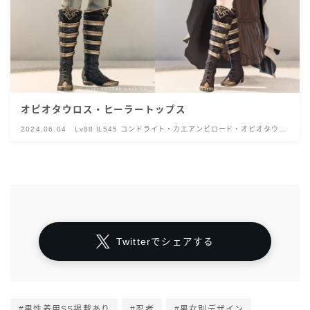
オピオタウロス・ヒーラートップス
2024.06.04
Lv88 IL545 コンドライト・カエアンビロード・オピオタウル
ス
Twitterでシェアする
#男性着用SS掲載あり
#忍者
#男女別デザイン