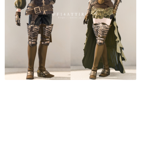
目隠し
口隠し
マスク
フルフェイス
頭装備ギミックあり
ネイル
ノースリーブ
半袖