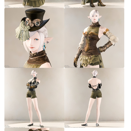
七分丈
八分丈
極シタデル・ボズヤ追憶戦