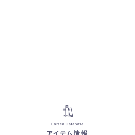
五分袖
七分袖
八分袖
東方風デザイン
イシュガルド風デザイン
アジムステップ風デザイン
マント
Eorzea Database
ローライズ
アイテム情報