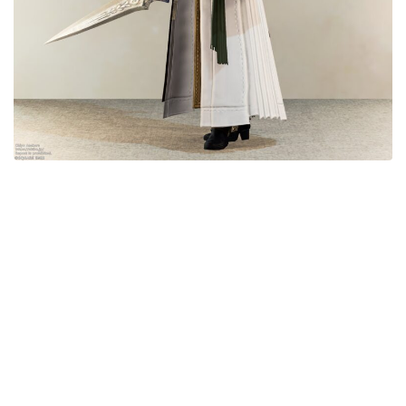
目隠し
口隠し
マスク
フルフェイス
頭装備ギミックあり
ネイル
ノースリーブ
半袖