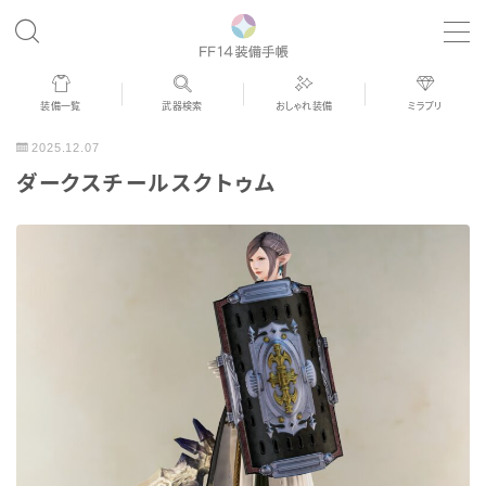
MENU
装備一覧
武器検索
おしゃれ装備
ミラプリ
歴代ジョブAF
2025.12.07
ダークスチールスクトゥム
男女別デザイン
アネモス（染色可能紅蓮AF）
眼鏡
バイザー
ゴーグル