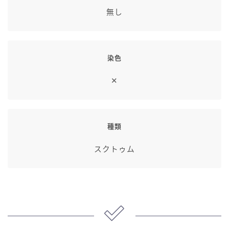
七分丈
無し
八分丈
染色
極シタデル・ボズヤ追憶戦
✕
種類
スクトゥム