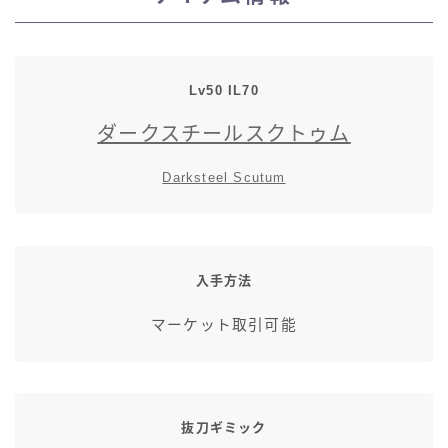
スカート
ミニスカート
Lv50 IL70
ダークスチールスクトゥム
ロングスカート
Darksteel Scutum
インナーパンツ付きスカート
ショートパンツ
入手方法
三分丈
マーケット取引可能
四分丈
ハーフパンツ
抜刀ギミック