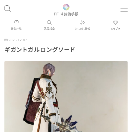
MENU
装備一覧
武器検索
おしゃれ装備
ミラプリ
歴代ジョブAF
2025.12.07
ギガントガルロングソード
男女別デザイン
アネモス（染色可能紅蓮AF）
眼鏡
バイザー
ゴーグル