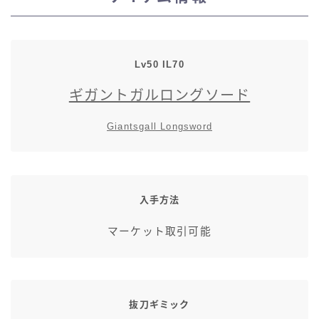
スカート
ミニスカート
Lv50 IL70
ギガントガルロングソード
ロングスカート
Giantsgall Longsword
インナーパンツ付きスカート
ショートパンツ
入手方法
三分丈
マーケット取引可能
四分丈
ハーフパンツ
抜刀ギミック