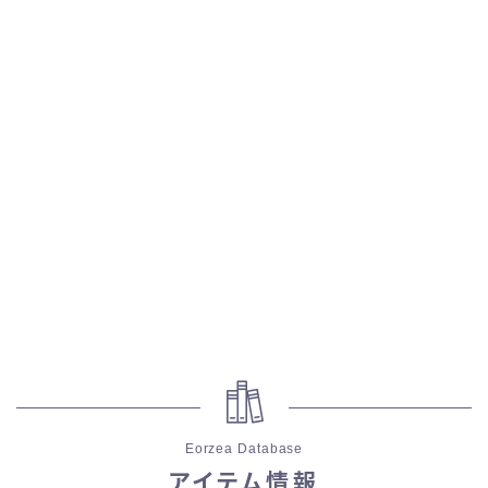
五分袖
七分袖
八分袖
東方風デザイン
イシュガルド風デザイン
アジムステップ風デザイン
マント
Eorzea Database
ローライズ
アイテム情報