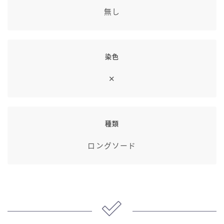
七分丈
無し
八分丈
染色
極シタデル・ボズヤ追憶戦
✕
種類
ロングソード