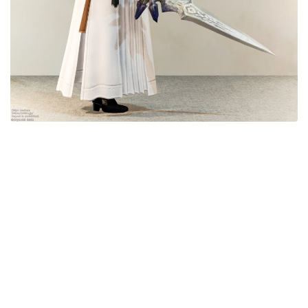
目隠し
口隠し
マスク
フルフェイス
頭装備ギミックあり
ネイル
ノースリーブ
半袖