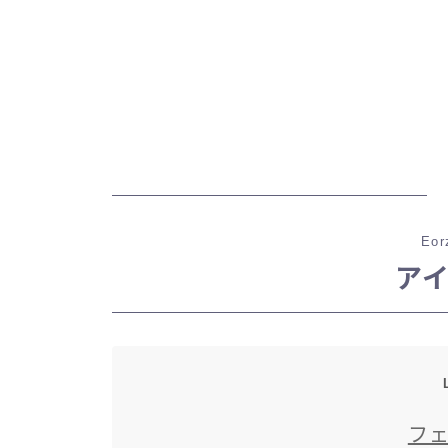
Eor
ア
フ