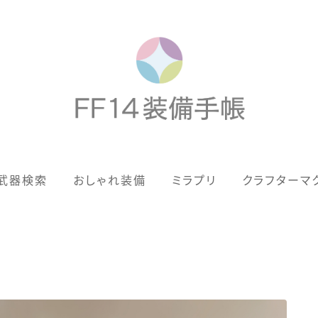
歴代ジョブAF
武器検索
おしゃれ装備
ミラプリ
クラフターマ
男女別デザイン
アネモス（染色可能紅蓮AF）
眼鏡
バイザー