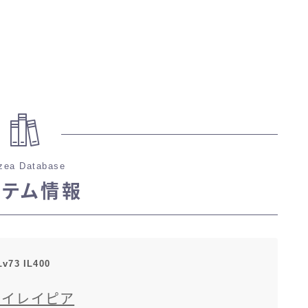
zea Database
イテム情報
Lv73 IL400
ェイレイピア