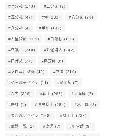
七分袖
(143)
三分丈
(2)
五分袖
(47)
侍
(233)
八分丈
(28)
八分袖
(4)
半袖
(147)
占星術師
(209)
口隠し
(118)
召喚士
(210)
吟遊詩人
(242)
四分丈
(27)
園芸師
(8)
女性専用装備
(49)
学者
(210)
帝国風デザイン
(11)
彫金師
(7)
忍者
(238)
戦士
(286)
採掘師
(7)
時計
(1)
暗黒騎士
(284)
木工師
(8)
東方風デザイン
(148)
機工士
(238)
武器一覧
(1)
漁師
(7)
甲冑師
(8)