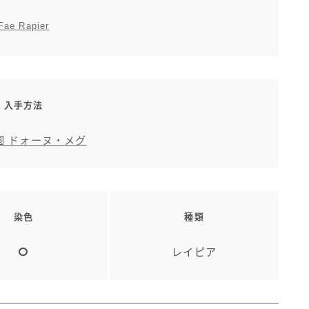
Fae Rapier
入手方法
園 ドォーヌ・メグ
染色
種類
レイピア