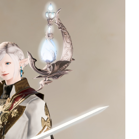
ゴーグル
目隠し
口隠し
マスク
フルフェイス
頭装備ギミックあり
ネイル