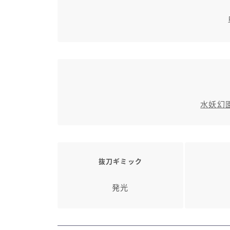
水妖幻
抜刀ギミック
発光