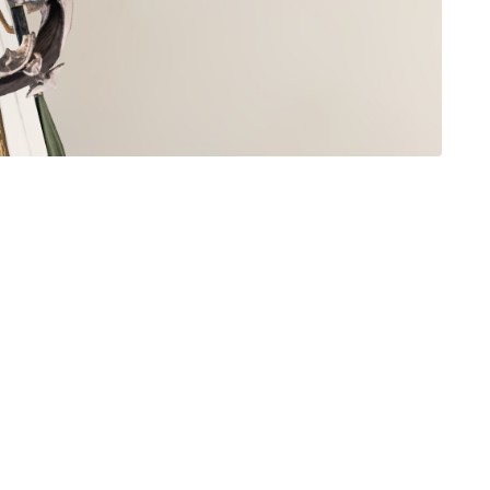
三分丈
四分丈
ハーフパンツ
七分丈
八分丈
極シタデル・ボズヤ追憶戦